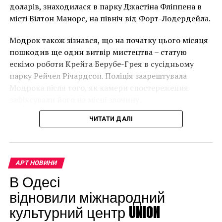
В інтерв’ю “Таймс” пан Куттс сказав:
доларів, знаходилася в парку Джастіна Фліппена в
місті Вілтон Манорс, на північ від Форт-Лодердейла.
“Спочатку це було
Модрок також зізнався, що на початку цього місяця
неймовірно, але з
пошкодив ще один витвір мистецтва – статую
розвитком подій це
ескімо роботи Крейга Берубе-Грея в сусідньому
парку Рейчел Річардсон. Поліція заарештувала
стало надзвичайно
Модрока після того, як камери спостереження
напруженим. Я не
зафіксували його на місці злочину.
впевнений, що Бенксі
ЧИТАТИ ДАЛІ
усвідомлює
непередбачувані
наслідки для власників
АРТ НОВИНИ
будинків. Якби ми
В Одесі
могли повернути час
відновили міжнародний
культурний центр UNION
назад, ми б це