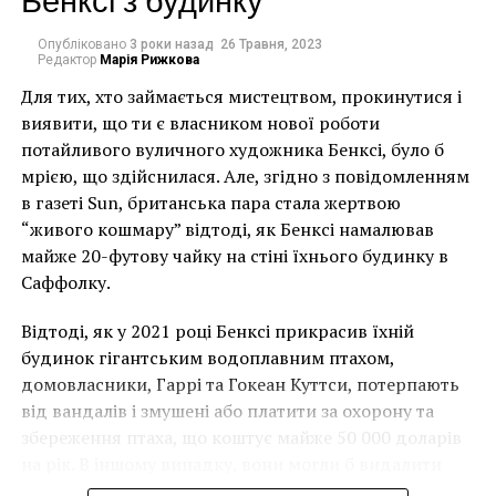
Опубліковано
3 роки назад
26 Травня, 2023
Редактор
Марія Рижкова
Для тих, хто займається мистецтвом, прокинутися і
виявити, що ти є власником нової роботи
потайливого вуличного художника Бенксі, було б
мрією, що здійснилася. Але, згідно з повідомленням
в газеті Sun, британська пара стала жертвою
“живого кошмару” відтоді, як Бенксі намалював
майже 20-футову чайку на стіні їхнього будинку в
Саффолку.
Відтоді, як у 2021 році Бенксі прикрасив їхній
будинок гігантським водоплавним птахом,
домовласники, Гаррі та Гокеан Куттси, потерпають
від вандалів і змушені або платити за охорону та
збереження птаха, що коштує майже 50 000 доларів
на рік. В іншому випадку, вони могли б видалити
мурал, що може коштувати до чверті мільйона