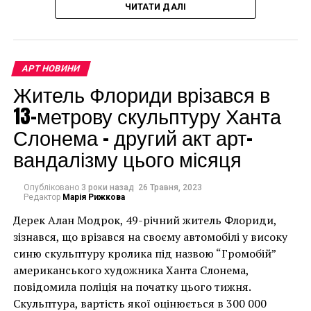
ЧИТАТИ ДАЛІ
доларів.
АРТ НОВИНИ
Житель Флориди врізався в
13-метрову скульптуру Ханта
Слонема – другий акт арт-
вандалізму цього місяця
Опубліковано
3 роки назад
26 Травня, 2023
Редактор
Марія Рижкова
Дерек Алан Модрок, 49-річний житель Флориди,
Чоловік позує під макетом чайки, яка ось-ось
зізнався, що врізався на своєму автомобілі у високу
накинеться на упаковку чіпсів – сюжет графіті, що
синю скульптуру кролика під назвою “Громобій”
має ознаки вуличного художника Бенксі, на стіні в
американського художника Ханта Слонема,
Лоустофті на східному узбережжі Англії 8 серпня 2021
повідомила поліція на початку цього тижня.
року. (Фото Джастіна Талліса / AFP)
Скульптура, вартість якої оцінюється в 300 000