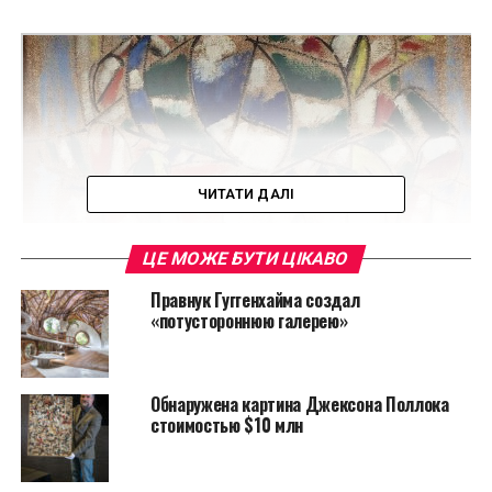
ЧИТАТИ ДАЛІ
ЦЕ МОЖЕ БУТИ ЦІКАВО
Правнук Гуггенхайма создал
Теперь, когда специалисты из итальянского
«потустороннюю галерею»
Института ядерной физики в Лаборатории изучения
окружающей среды и культурного наследия
провели анализ холста с помощью изотопа
Обнаружена картина Джексона Поллока
стоимостью $10 млн
углерода-14, все прежние сомнения подтвердились.
Ученые выяснили, что холст картины был
произведен не ранее 1959 года, т.е. через 4 года