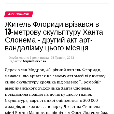
рассказал Уоррен
журналистам.
АРТ НОВИНИ
Житель Флориди врізався в
13-метрову скульптуру Ханта
Внимание мужчины привлекла небольшая наклейка
Слонема – другий акт арт-
на обратной стороне холста. Именно она побудила
Уоррена продолжить расследование. То, что
вандалізму цього місяця
выглядело как значок аукционного дома, на самом
деле оказалось этикеткой из музея Метрополитен в
Опубліковано
3 роки назад
26 Травня, 2023
Нью-Йорке, где картина ранее демонстрировалась.
Редактор
Марія Рижкова
Немного покопавшись, Уоррен обнаружил, что
Дерек Алан Модрок, 49-річний житель Флориди,
произведение было передано в аренду
Чоловік позує під макетом чайки, яка ось-ось
зізнався, що врізався на своєму автомобілі у високу
коллекционеру Насону Коллинзу, который позже
накинеться на упаковку чіпсів – сюжет графіті, що
синю скульптуру кролика під назвою “Громобій”
переехал в Де-Мойн и взял работу с собой. В 1923
має ознаки вуличного художника Бенксі, на стіні в
американського художника Ханта Слонема,
году внучка Коллинза пожертвовала картину
Лоустофті на східному узбережжі Англії 8 серпня 2021
повідомила поліція на початку цього тижня.
местному женскому клубу, который находился в
року. (Фото Джастіна Талліса / AFP)
Скульптура, вартість якої оцінюється в 300 000
Хойт Шерман.
В інтерв’ю “Таймс” пан Куттс сказав:
доларів, знаходилася в парку Джастіна Фліппена в
місті Вілтон Манорс, на північ від Форт-Лодердейла.