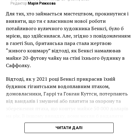
Редактор
Марія Рижкова
Аполлона и Венеру, а также херувима (возможно,
сын Венеры Амур). После экспертизы ученые
Для тих, хто займається мистецтвом, прокинутися і
идентифицировали работу как «Аполлон и Венера»
виявити, що ти є власником нової роботи
Ван Веена (ок. 1595-1600).
потайливого вуличного художника Бенксі, було б
мрією, що здійснилася. Але, згідно з повідомленням
«Я даже не
в газеті Sun, британська пара стала жертвою
“живого кошмару” відтоді, як Бенксі намалював
предполагал, что эта
майже 20-футову чайку на стіні їхнього будинку в
работа имеет такую
Саффолку.
ценность. Я подумал,
Відтоді, як у 2021 році Бенксі прикрасив їхній
если бы картина
будинок гігантським водоплавним птахом,
действительно
домовласники, Гаррі та Гокеан Куттси, потерпають
від вандалів і змушені або платити за охорону та
принадлежала руке
збереження птаха, що коштує майже 50 000 доларів
мастера, то ее вряд ли
на рік. В іншому випадку, вони могли б видалити
бы оставили в
мурал, що може коштувати до чверті мільйона
ЧИТАТИ ДАЛІ
доларів.
пыльном шкафу», –