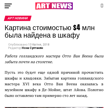
АРТ НОВИНИ
Картина стоимостью $4 млн
была найдена в шкафу
Опубліковано
13 Квітня, 2018
Редактор
Нона Султанян
Работа голландского мастера Отто Ван Веена была
забыта почти на столетие.
Пусть это будет еще одной причиной прочистить
шкафы и кладовки. Забытая картина голландского
мастера XVI века Отто Ван Веена оказалась в
музейном шкафу в Де-Мойне, штат Айова. Полотно
было оставлено там примерно сто лет назад.