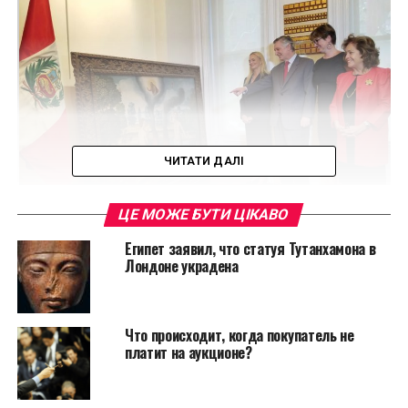
ЧИТАТИ ДАЛІ
ЦЕ МОЖЕ БУТИ ЦІКАВО
Египет заявил, что статуя Тутанхамона в
Лондоне украдена
Стоит отметить, что между 1991 и 2000 годами в
Перу прошла сложная серия преступлений. Время от
времени воры возвращались к часовне Вирген-
дель-Росарио в Hualahoyo, Перу. Именно тогда и
Что происходит, когда покупатель не
платит на аукционе?
была потеряна ценная серия из 21 библейских
картин, заказанных для часовни францисканцами в
конце XVII века.