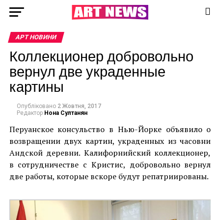
АРТ НОВИНИ
Коллекционер добровольно
вернул две украденные
картины
Опубліковано
2 Жовтня, 2017
Редактор
Нона Султанян
Перуанское консульство в Нью-Йорке объявило о
возвращении двух картин, украденных из часовни
Андской деревни. Калифорнийский коллекционер,
в сотрудничестве с Кристис, добровольно вернул
две работы, которые вскоре будут репатриированы.