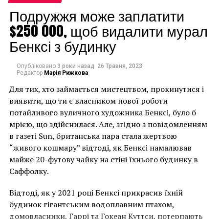
должны быть», –
Подружжя може заплатити
рассказала Виллфонг
$250 000, щоб видалити мурал
на мероприятии в
Бенксі з будинку
Генеральном
консульстве Перу в
Опубліковано
3 роки назад
26 Травня, 2023
Редактор
Марія Рижкова
Нью-Йорке, где посол
Для тих, хто займається мистецтвом, прокинутися і
страны Карлос Парейя
виявити, що ти є власником нової роботи
потайливого вуличного художника Бенксі, було б
выразил надежду, что
мрією, що здійснилася. Але, згідно з повідомленням
пример Виллфонг
в газеті Sun, британська пара стала жертвою
вдохновит других
“живого кошмару” відтоді, як Бенксі намалював
майже 20-футову чайку на стіні їхнього будинку в
обратить внимание на
Саффолку.
произведения, которые
Відтоді, як у 2021 році Бенксі прикрасив їхній
не были
будинок гігантським водоплавним птахом,
идентифицированы.
домовласники, Гаррі та Гокеан Куттси, потерпають