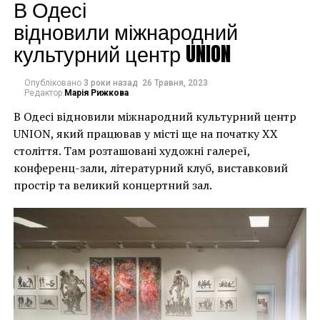
будинків. Якби ми
В Одесі
ПОПЕРЕДНЯ СТАТТЯ
Новое приложение предлагает любителям
могли повернути час
відновили міжнародний
искусства «создать плейлист музеев»
культурний центр UNION
назад, ми б це
зробили”.
Опубліковано
3 роки назад
26 Травня, 2023
Редактор
Марія Рижкова
В Одесі відновили міжнародний культурний центр
Хулігани, які намагалися зафарбувати мурал, злодії,
UNION, який працював у місті ще на початку XX
які відколювали зафарбовані фрагменти, щоб
століття. Там розташовані художні галереї,
продати їх у Facebook, тріщини в стіні та члени
конференц-зали, літературний клуб, виставковий
окружної ради – це лише деякі з неприємностей, з
простір та великий концертний зал.
якими довелося зіткнутися Куттсам. Після крадіжки
їм довелося за власний кошт найняти охоронця,
який би наглядав за муралом вночі.
Єдиний вихід, кажуть Куттси, – це зняти 22-тонну
фреску, а для цього за останній місяць довелося
“зміцнити її 12 шарами смоли, скловолокна і
п’ятьма тоннами сталі, а також використовувати 40-
Хант Слонем “Thunderbunny”, 2022