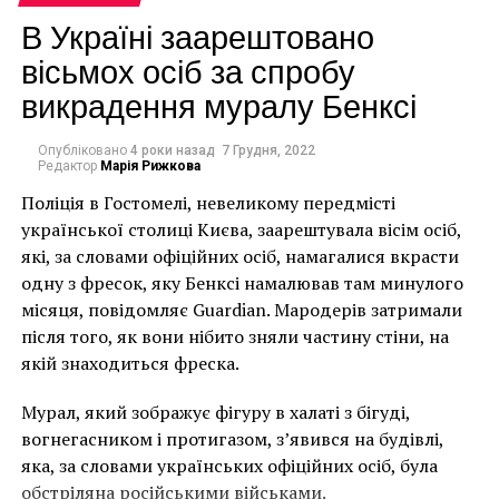
В Україні заарештовано
вісьмох осіб за спробу
викрадення муралу Бенксі
Опубліковано
4 роки назад
7 Грудня, 2022
Редактор
Марія Рижкова
Поліція в Гостомелі, невеликому передмісті
української столиці Києва, заарештувала вісім осіб,
які, за словами офіційних осіб, намагалися вкрасти
одну з фресок, яку Бенксі намалював там минулого
місяця, повідомляє Guardian. Мародерів затримали
Впрочем, не только обычные наблюдатели
після того, як вони нібито зняли частину стіни, на
сомневались в гениальности мастера. Известно, что
якій знаходиться фреска.
сам Ротко также мучился этим вопросом, поэтому
продал десятки своих полотен «почти даром»,
Мурал, який зображує фігуру в халаті з бігуді,
учитывая нынешнюю стоимость его картин.
вогнегасником і протигазом, з’явився на будівлі,
яка, за словами українських офіційних осіб, була
Дети художника открыли судебный процесс,
обстріляна російськими військами.