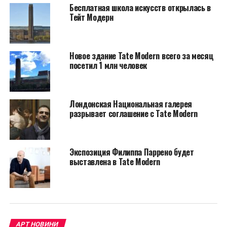
Бесплатная школа искусств открылась в
Тейт Модерн
Новое здание Tate Modern всего за месяц
Техника исполнения его работ довольно
посетил 1 млн человек
своеобразна. Но, стоит отметить, что художнику не
нравилось, когда его называли абстракционистом.
По словам Ротко, «его зрители – это те, кто видит не
Лондонская Национальная галерея
разрывает соглашение с Tate Modern
смешение красок, а настоящий взрыв человеческих
эмоций, боль трагедии и торжество экстаза. Эти
произведения мало просто лицезреть, их
необходимо чувствовать как живой организм».
Экспозиция Филиппа Паррено будет
выставлена в Tate Modern
Возможно, именно по этой причине художник не
дал названия многим своим работам, оставляя
место зрительской фантазии.
АРТ НОВИНИ