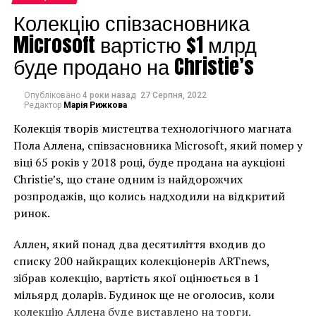
Diamonstein-Spielvogel в
Колекцію співзасновника
своем заявлении.
Microsoft вартістю $1 млрд
буде продано на Christie’s
Коллекция включает в себя работы художников от
Эдгара Дега, Жоржа Брака и Джоана Миро до
Опубліковано
4 роки назад
27 Серпня, 2022
Редактор
Марія Рижкова
Джексона Поллока, Барнетта Ньюмана, Марка Ротко
и Роя Лихтенштейна.
Колекція творів мистецтва технологічного магната
Пола Аллена, співзасновника Microsoft, який помер у
віці 65 років у 2018 році, буде продана на аукціоні
Christie’s, що стане одним із найдорожчих
розпродажів, що колись надходили на відкритий
ринок.
Аллен, який понад два десятиліття входив до
списку 200 найкращих колекціонерів ARTnews,
зібрав колекцію, вартість якої оцінюється в 1
мільярд доларів. Будинок ще не оголосив, коли
колекцію Аллена буде виставлено на торги.