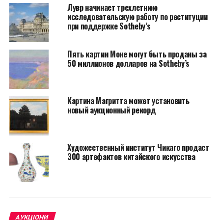
Лувр начинает трехлетнюю
количество рисунков таких художников, как Люсьен
исследовательскую работу по реституции
Фрейд, Анри Матисс и Сай Твомбли.
при поддержке Sotheby’s
Diamonstein-Spielvogel была первым директором по
Пять картин Моне могут быть проданы за
культурным делам в Нью-Йорке и автором 23 книг
50 миллионов долларов на Sotheby’s
по вопросам сохранения городов. Ее муж Карл
Спиэлфогел является членом совета музея
Метрополитена и бывшим послом США в Словацкой
Картина Магритта может установить
Республике.
новый аукционный рекорд
«Я считаю, что работы
на бумаге – самое
Художественный институт Чикаго продаст
300 артефактов китайского искусства
глубокое выражение
намерений
художника», –
рассказала
АУКЦІОНИ