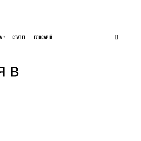
А
СТАТТІ
ГЛОСАРІЙ
я в