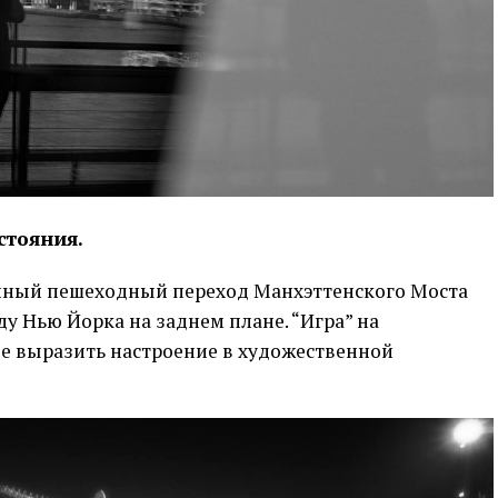
стояния.
ынный пешеходный переход Манхэттенского Моста
 Нью Йорка на заднем плане. “Игра” на
че выразить настроение в художественной