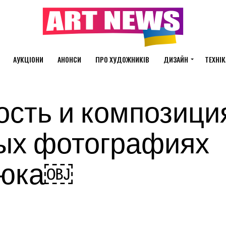
АУКЦІОНИ
АНОНСИ
ПРО ХУДОЖНИКІВ
ДИЗАЙН
ТЕХНІК
сть и композици
ых фотографиях
сюка￼