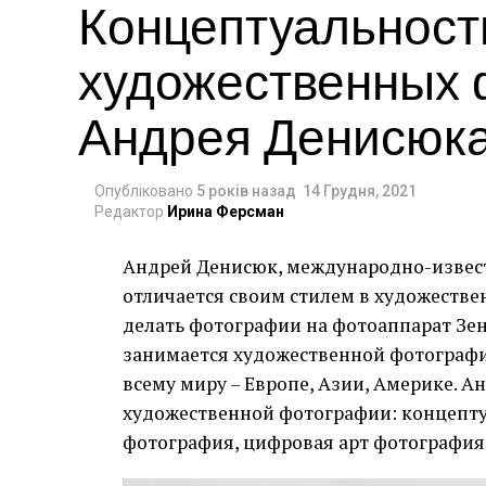
Концептуальност
художественных
Андрея Денисю
Опубліковано
5 років назад
14 Грудня, 2021
Редактор
Ирина Ферсман
Андрей Денисюк, международно-извес
отличается своим стилем в художестве
делать фотографии на фотоаппарат Зен
занимается художественной фотографи
всему миру – Европе, Азии, Америке. А
художественной фотографии: концепту
фотография, цифровая арт фотография