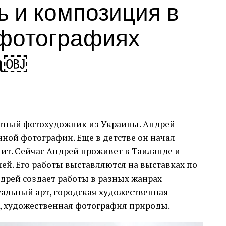
ь и композиция в
Коркорана Музею Американського
університету. Куратором виставки
 фотографиях
виступив Джек Расмуссен, директор і
куратор музею, за підтримки Bourlet Art
ка￼
Logistics.
Ще одним помітним аспектом ярмарку був
Artsy.net
, офіційний онлайн-партнер
PBM+C, який дозволив колекціонерам та
любителям мистецтва переглядати стенди
тный фотохудожник из Украины. Андрей
учасників, робити запити на продаж та
нной фотографии. Еще в детстве он начал
отримувати доступ до інформації про
ит. Сейчас Андрей проживет в Таиланде и
ярмарок онлайн через Artsynet та додаток
ей. Его работы выставляются на выставках по
Artsy.
ндрей создает работы в разных жанрах
альный арт, городская художественная
, художественная фотография природы.