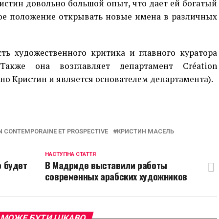
ристин довольно большой опыт, что дает ей богатый
ное положение открывать новые имена в различных
ть художественного критика и главного куратора
акже она возглавляет департамент Créаtion
нно Кристин и является основателем департамента).
p
egram
opy
ink
N CONTEMPORAINE ET PROSPECTIVE
КРИСТИН МАСЕЛЬ
НАСТУПНА СТАТТЯ
 будет
В Мадриде выставили работы
современных арабских художников
 МОЖЕ БУТИ ЦІКАВО