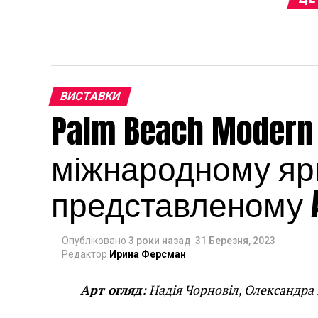
ВИСТАВКИ
Palm Beach Modern
міжнародному яр
представленому A
Опубліковано
3 роки назад
31 Березня, 2023
Редактор
Ирина Ферсман
Арт огляд
: Надія Чорновіл, Олександра