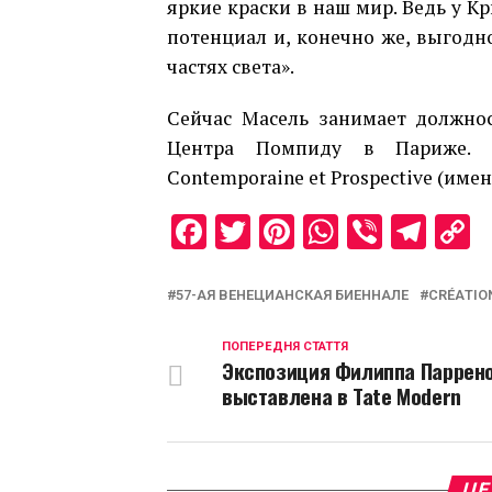
яркие краски в наш мир. Ведь у К
потенциал и, конечно же, выгод
частях света».
Сейчас Масель занимает должнос
Центра Помпиду в Париже. Т
Contemporaine et Prospective (име
Facebook
Twitter
Pinterest
WhatsAp
Viber
Tel
C
L
57-АЯ ВЕНЕЦИAНСКАЯ БИЕННАЛЕ
CRÉАTIO
ПОПЕРЕДНЯ СТАТТЯ
Экспозиция Филиппа Паррено
выставлена в Tate Modern
ЦЕ