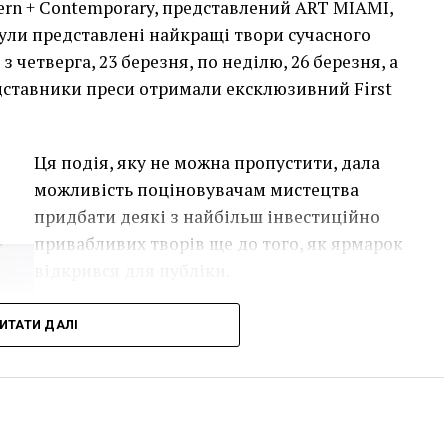
rn + Contemporary, представлений ART MIAMI,
ули представлені найкращі твори сучасного
з четверга, 23 березня, по неділю, 26 березня, а
дставники преси отримали ексклюзивний First
Ця подія, яку не можна пропустити, дала
можливість поціновувачам мистецтва
придбати деякі з найбільш інвестиційно
привабливих творів ще до того, як ярмарок
відкрився для публіки.
Однією з найяскравіших подій ярмарку
ИТАТИ ДАЛІ
стала виставка двадцяти чотирьох
вибраних робіт Руперта Гарсії, одного з
найвідоміших художників-чикано,
представлених колекцією спадщини