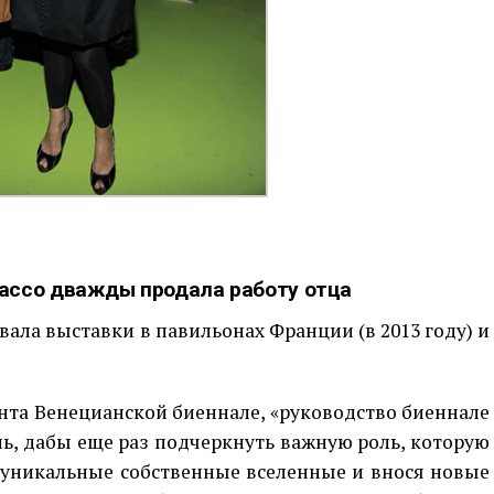
ассо дважды продала работу отца
вала выставки в павильонах Франции (в 2013 году) и
нта Венецианской биеннале, «руководство биеннале
ь, дабы еще раз подчеркнуть важную роль, которую
 уникальные собственные вселенные и внося новые