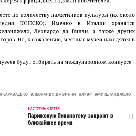
алерея Уффици, всего 1,5 млн посетителей.
есто по количеству памятников культуры (их около
ледия ЮНЕСКО). Именно в Италии хранятся
еланджело, Леонардо да Винчи, а также других
оров. Но, к сожалению, местные музеи находятся в
музеев будут отбирать на международном конкурсе.
p
egram
opy
ink
КАРАВАДЖО
ЛЕОНАРДО ДА ВИНЧИ
ЛУВР
МИКЕЛАНДЖЕЛО
НАСТУПНА СТАТТЯ
Парижскую Пинакотеку закроют в
ближайшее время