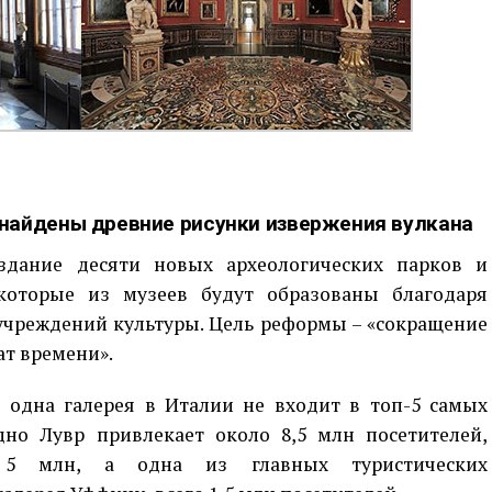
найдены древние рисунки извержения вулкана
здание десяти новых археологических парков и
екоторые из музеев будут образованы благодаря
чреждений культуры. Цель реформы – «сокращение
ат времени».
 одна галерея в Италии не входит в топ-5 самых
но Лувр привлекает около 8,5 млн посетителей,
 5 млн, а одна из главных туристических