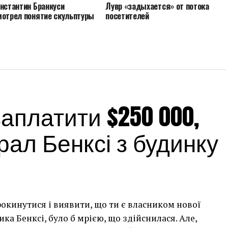
онстантин Бранкуси
Лувр «задыхается» от потока
мотрел понятие скульптуры
посетителей
платити $250 000,
ал Бенксі з будинку
рокинутися і виявити, що ти є власником нової
а Бенксі, було б мрією, що здійснилася. Але,