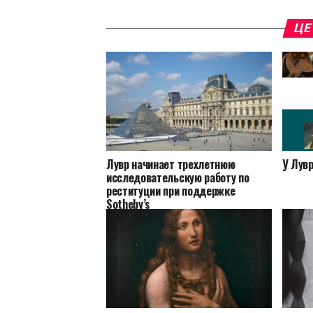
ЦЕ
Лувр начинает трехлетнюю
У Лув
исследовательскую работу по
реституции при поддержке
Sotheby’s