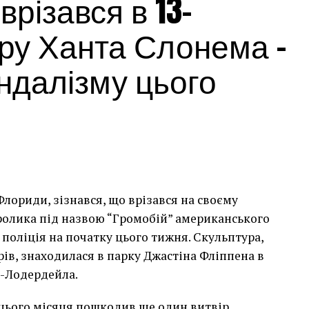
різався в 13-
ру Ханта Слонема –
андалізму цього
лориди, зізнався, що врізався на своєму
сь накинеться на упаковку чіпсів – сюжет графіті, що
кролика під назвою “Громобій” американського
тіні в Лоустофті на східному узбережжі Англії 8
поліція на початку цього тижня. Скульптура,
 AFP)
арів, знаходилася в парку Джастіна Фліппена в
т-Лодердейла.
 неймовірно, але з
 цього місяця пошкодив ще один витвір