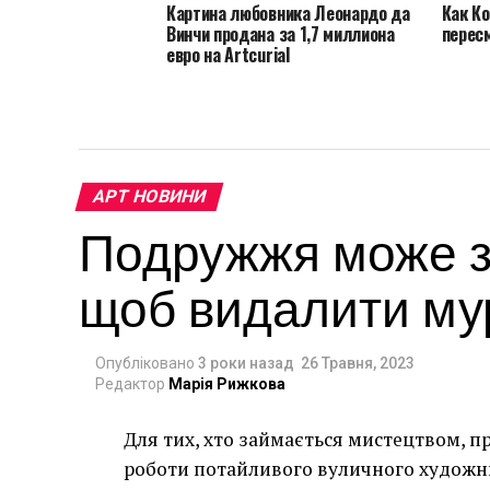
Картина любовника Леонардо да
Как К
Винчи продана за 1,7 миллиона
перес
евро на Artcurial
АРТ НОВИНИ
Подружжя може за
щоб видалити мур
Опубліковано
3 роки назад
26 Травня, 2023
Редактор
Марія Рижкова
Для тих, хто займається мистецтвом, п
роботи потайливого вуличного художник