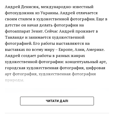
Андрей Денисюк, международно-известный
фотохудожник из Украины. Андрей отличается
своим стилем в художественной фотографии. Еще в
детстве он начал делать фотографии на
Ця подія, яку не можна пропустити, дала
фотоаппарат Зенит. Сейчас Андрей проживет в
Дэмиен Херст у работы “The Immortal”. (1997 – 2005)
можливість поціновувачам мистецтва придбати
Таиланде и занимается художественной
деякі з найбільш інвестиційно привабливих творів
фотографией. Его работы выставляются на
ще до того, як ярмарок відкрився для публіки.
выставках по всему миру – Европе, Азии, Америке.
Андрей создает работы в разных жанрах
Однією з найяскравіших подій ярмарку стала
художественной фотографии: концептуальный арт,
виставка двадцяти чотирьох вибраних робіт
городская художественная фотография, цифровая
Руперта Гарсії, одного з найвідоміших художників-
арт фотография, художественная фотография
чикано, представлених колекцією спадщини
природы.
Коркорана Музею Американського університету.
Куратором виставки виступив Джек Расмуссен,
директор і куратор музею, за підтримки Bourlet Art
ЧИТАТИ ДАЛІ
Logistics.