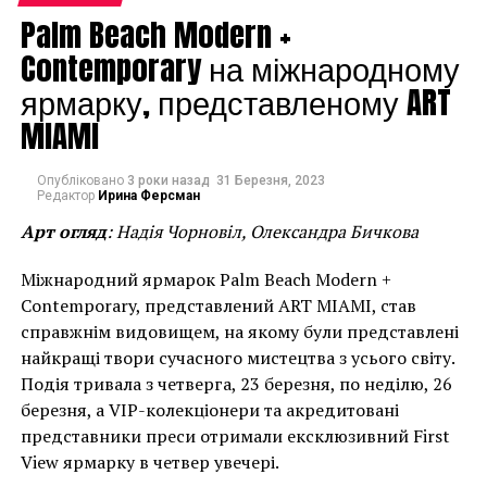
Palm Beach Modern +
Contemporary на міжнародному
ярмарку, представленому ART
MIAMI
Дэмиен Херст “For the Love of God”. (2007)
Опубліковано
3 роки назад
31 Березня, 2023
Редактор
Ирина Ферсман
Арт огляд
: Надія Чорновіл, Олександра Бичкова
Міжнародний ярмарок Palm Beach Modern +
Contemporary, представлений ART MIAMI, став
справжнім видовищем, на якому були представлені
найкращі твори сучасного мистецтва з усього світу.
Подія тривала з четверга, 23 березня, по неділю, 26
березня, а VIP-колекціонери та акредитовані
представники преси отримали ексклюзивний First
View ярмарку в четвер увечері.