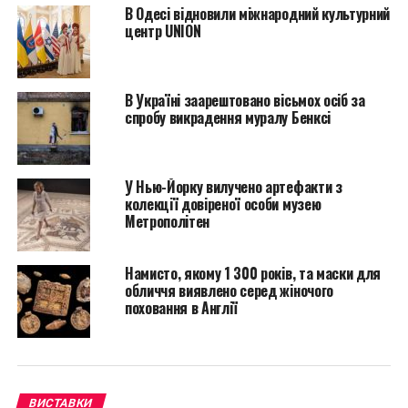
Куратором выставки Дэмиена Херста в Дохе будет
В Одесі відновили міжнародний культурний
Франческо Бонами. Экспозицию “Relics” можно
центр UNION
будет наблюдать в выставочном центре Al Riwaq
Exhibition Hall в период с 10 октября до 22 января
2014 года.
В Україні заарештовано вісьмох осіб за
спробу викрадення муралу Бенксі
У Нью-Йорку вилучено артефакти з
колекції довіреної особи музею
Метрополітен
Намисто, якому 1 300 років, та маски для
обличчя виявлено серед жіночого
поховання в Англії
ВИСТАВКИ