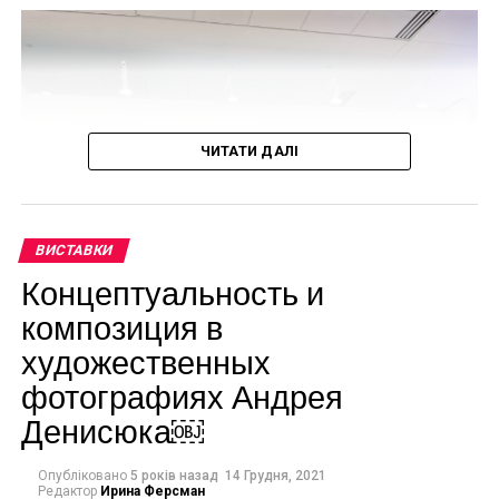
ЧИТАТИ ДАЛІ
Дэмиен Херст “Untitled”. (2000)
ВИСТАВКИ
Концептуальность и
композиция в
художественных
фотографиях Андрея
Денисюка￼
Опубліковано
5 років назад
14 Грудня, 2021
Редактор
Ирина Ферсман