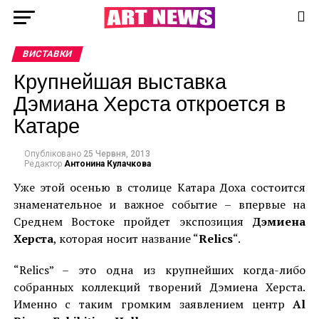
ВИСТАВКИ
Крупнейшая выставка
Дэмиана Херста откроется в
Катаре
Опубліковано
25 Червня, 2013
Редактор
Антонина Кулачкова
Уже этой осенью в столице Катара Доха состоится
знаменательное и важное событие – впервые на
Среднем Востоке пройдет экспозиция
Дэмиена
Херста
, которая носит название “
Relics
“.
“Relics” – это одна из крупнейших когда-либо
собранных коллекций творений Дэмиена Херста.
Именно с таким громким заявлением центр
Al