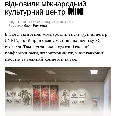
могли повернути час
відновили міжнародний
культурний центр UNION
назад, ми б це
зробили”.
Опубліковано
3 роки назад
26 Травня, 2023
Редактор
Марія Рижкова
В Одесі відновили міжнародний культурний центр
Хулігани, які намагалися зафарбувати мурал, злодії,
UNION, який працював у місті ще на початку XX
які відколювали зафарбовані фрагменти, щоб
століття. Там розташовані художні галереї,
продати їх у Facebook, тріщини в стіні та члени
конференц-зали, літературний клуб, виставковий
окружної ради – це лише деякі з неприємностей, з
простір та великий концертний зал.
якими довелося зіткнутися Куттсам. Після крадіжки
їм довелося за власний кошт найняти охоронця,
який би наглядав за муралом вночі.
Єдиний вихід, кажуть Куттси, – це зняти 22-тонну
фреску, а для цього за останній місяць довелося
“зміцнити її 12 шарами смоли, скловолокна і
п’ятьма тоннами сталі, а також використовувати 40-
Хант Слонем “Thunderbunny”, 2022
футовий кран, щоб забрати її”.
Слонем, зі свого боку, вперше почув про акт