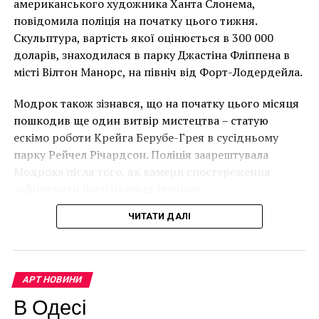
американського художника Ханта Слонема,
Лоустофті на східному узбережжі Англії 8 серпня 2021
повідомила поліція на початку цього тижня.
року. (Фото Джастіна Талліса / AFP)
Скульптура, вартість якої оцінюється в 300 000
В інтерв’ю “Таймс” пан Куттс сказав:
доларів, знаходилася в парку Джастіна Фліппена в
місті Вілтон Манорс, на північ від Форт-Лодердейла.
“Спочатку це було
Модрок також зізнався, що на початку цього місяця
неймовірно, але з
пошкодив ще один витвір мистецтва – статую
розвитком подій це
ескімо роботи Крейга Берубе-Грея в сусідньому
парку Рейчел Річардсон. Поліція заарештувала
стало надзвичайно
Модрока після того, як камери спостереження
напруженим. Я не
зафіксували його на місці злочину.
впевнений, що Бенксі
ЧИТАТИ ДАЛІ
усвідомлює
непередбачувані
наслідки для власників
АРТ НОВИНИ
будинків. Якби ми
В Одесі