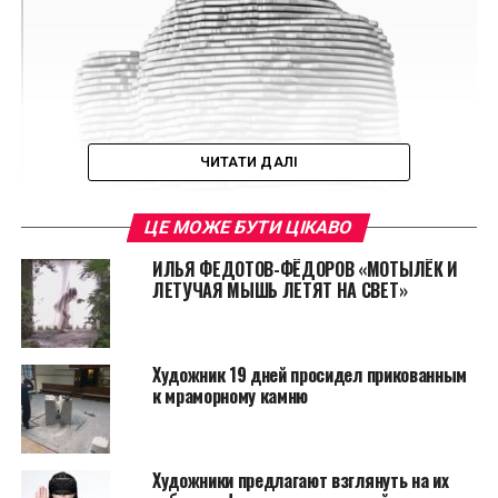
ЧИТАТИ ДАЛІ
ЦЕ МОЖЕ БУТИ ЦІКАВО
ИЛЬЯ ФЕДОТОВ-ФЁДОРОВ «МОТЫЛЁК И
ЛЕТУЧАЯ МЫШЬ ЛЕТЯТ НА СВЕТ»
Художник 19 дней просидел прикованным
к мраморному камню
Читайте также:
Швейцарские студенты
Художники предлагают взглянуть на их