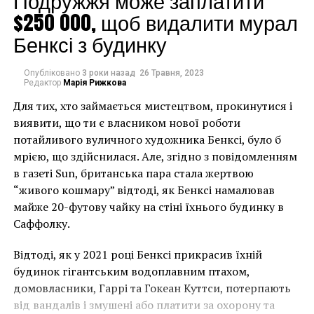
Подружжя може заплатити
Link
$250 000, щоб видалити мурал
Бенксі з будинку
NEON-MAI LAB
МАРИНА АБРАМОВИЧ
МУЗЕЙ БЕНАКИ
ПЕРФОРМАНС
Опубліковано
3 роки назад
26 Травня, 2023
НАСТУПНА СТАТТЯ
Редактор
Марія Рижкова
В Риме обнаженные статуи закрыли белыми
коробами
Для тих, хто займається мистецтвом, прокинутися і
виявити, що ти є власником нової роботи
ПОПЕРЕДНЯ СТАТТЯ
Архитекторы борются за право строить стадион в
потайливого вуличного художника Бенксі, було б
Токио
мрією, що здійснилася. Але, згідно з повідомленням
в газеті Sun, британська пара стала жертвою
“живого кошмару” відтоді, як Бенксі намалював
майже 20-футову чайку на стіні їхнього будинку в
Саффолку.
Відтоді, як у 2021 році Бенксі прикрасив їхній
будинок гігантським водоплавним птахом,
домовласники, Гаррі та Гокеан Куттси, потерпають
від вандалів і змушені або платити за охорону та