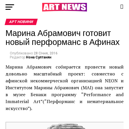
АРТ НОВИНИ
Марина Абрамович готовит
новый перформанс в Афинах
Опубліковано
28 Січня, 2016
Редактор
Нона Султанян
Марина Абрамович собирается провести новый
довольно масштабный проект: совместно с
афинской некоммерческой организацией NEON и
Институтом Марины Абрамович (MAI) она запустит
в музее Бенаки программу “Performance and
Immaterial Art”(“Перформанс и нематериальное
искусство”).