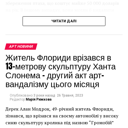
збереження птаха, що коштує майже 50 000 доларів
на рік. В іншому випадку, вони могли б видалити
мурал, що може коштувати до чверті мільйона
ЧИТАТИ ДАЛІ
доларів.
АРТ НОВИНИ
Житель Флориди врізався в
13-метрову скульптуру Ханта
Слонема – другий акт арт-
вандалізму цього місяця
Опубліковано
3 роки назад
26 Травня, 2023
Редактор
Марія Рижкова
Дерек Алан Модрок, 49-річний житель Флориди,
Чоловік позує під макетом чайки, яка ось-ось
зізнався, що врізався на своєму автомобілі у високу
накинеться на упаковку чіпсів – сюжет графіті, що
синю скульптуру кролика під назвою “Громобій”
має ознаки вуличного художника Бенксі, на стіні в