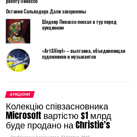
работу Пикассо
Останки Сальвадора Дали захоронены
Шедевр Пикассо поехал в тур перед
аукционом
«Art&Vinyl» – выставка, объединяющая
художников и музыкантов
Тамара де Лемпицка “Автопортрет в зеленом Бугатти”
АУКЦІОНИ
Колекцію співзасновника
В целом, на аукционе EDITIONS представят около 50
лотов. В среднем эстимейт многих работ составляет
Microsoft вартістю $1 млрд
$400-800.
буде продано на Christie’s
Среди топ-лотов «Автопортрет в зеленом Бугатти»