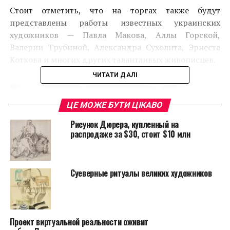
Стоит отметить, что на торгах также будут
представлены работы известных украинских
художников — Павла Макова, Аллы Горской,
Валерии Трубиной, Александра Сухолита, Эрнеста
Коткова и многих других талантливых живописцев.
ЧИТАТИ ДАЛІ
ЦЕ МОЖЕ БУТИ ЦІКАВО
Рисунок Дюрера, купленный на
распродаже за $30, стоит $10 млн
Суеверные ритуалы великих художников
Проект виртуальной реальности оживит