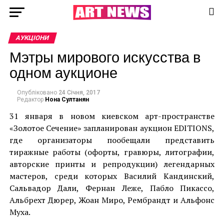
АУКЦІОНИ
Мэтры мирового искусства в
одном аукционе
Опубліковано
24 Січня, 2017
Редактор
Нона Султанян
31 января в новом киевском арт-пространстве
«Золотое Сечение» запланирован аукцион EDITIONS,
где организаторы пообещали представить
тиражные работы (офорты, гравюры, литографии,
авторские принты и репродукции) легендарных
мастеров, среди которых Василий Кандинский,
Сальвадор Дали, Фернан Леже, Пабло Пикассо,
Альбрехт Дюрер, Жоан Миро, Рембрандт и Альфонс
Муха.