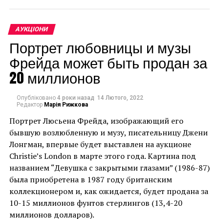
коллекционеров, а
также станут неким
АУКЦІОНИ
толчком для
Портрет любовницы и музы
дальнейшего развития
Фрейда может быть продан за
украинского арт-
20 миллионов
рынка», —
Christie’s продасть групу зі 150 творів мистецтва зі
спадщини Аллена. Цей продаж може стати
Опубліковано
4 роки назад
14 Лютого, 2022
прокомментировал
Редактор
Марія Рижкова
найдорожчою колекцією творів мистецтва за всю
Михаил Василенко,
Портрет Люсьена Фрейда, изображающий его
історію аукціонів, випередивши два нещодавні
бывшую возлюбленную и музу, писательницу Джени
значущі аукціони з продажу одного власника.
который является
Лонгман, впервые будет выставлен на аукционе
Очікується, що вона перевищить суму в 922
одним из
Christie’s London в марте этого года. Картина под
мільйони доларів, отриману від продажу колекції
совладельцев
названием “Девушка с закрытыми глазами” (1986-87)
Маклоу, проданої за рішенням суду на аукціоні
была приобретена в 1987 году британским
Sotheby’s на початку цього року, а також від
аукционного дома
коллекционером и, как ожидается, будет продана за
продажу колекції Девіда Рокфеллера на аукціоні
«Золотое Сечение».
10-15 миллионов фунтов стерлингов (13,4-20
Christie’s у 2018 році, яка принесла 8.
миллионов долларов).