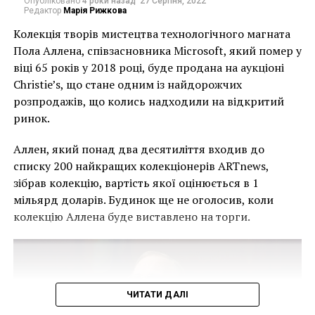
Опубліковано
4 роки назад
27 Серпня, 2022
польской художницы Тамары де Лемпицкой, «La
Редактор
Марія Рижкова
Grande Passion» известного представителя поп-арта
Колекція творів мистецтва технологічного магната
Энди Уорхола (эстимейт картины – $10-12 тыс.),
Пола Аллена, співзасновника Microsoft, який помер у
полный подарочный комплект из 40 литографий от
віці 65 років у 2018 році, буде продана на аукціоні
Андрея Ланского (примерно $25-30 тыс.), «После
Christie’s, що стане одним із найдорожчих
зимы» талантливого живописца Марка Шагала
розпродажів, що колись надходили на відкритий
(эстимейт работы – $3-3,5 тыс.).
ринок.
«Учитывая
Аллен, який понад два десятиліття входив до
аукционную коллекцию
списку 200 найкращих колекціонерів ARTnews,
зібрав колекцію, вартість якої оцінюється в 1
с таким большим
мільярд доларів. Будинок ще не оголосив, коли
количеством громких
колекцію Аллена буде виставлено на торги.
имен, уверен, что эти
торги привлекут
внимание широкой
ЧИТАТИ ДАЛІ
общественности и