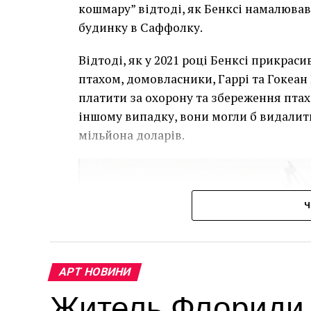
кошмару” відтоді, як Бенксі намалював
будинку в Саффолку.
Відтоді, як у 2021 році Бенксі прикра
птахом, домовласники, Гаррі та Гокеан 
платити за охорону та збереження птаха
іншому випадку, вони могли б видалит
мільйона доларів.
Ч
АРТ НОВИНИ
Житель Флориди в