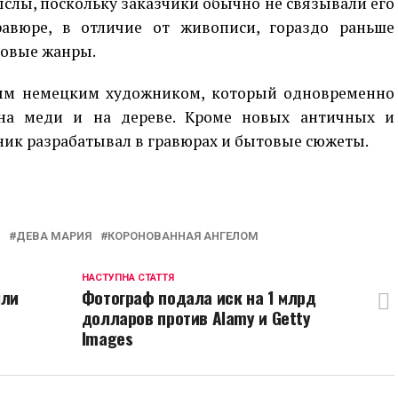
слы, поскольку заказчики обычно не связывали его
авюре, в отличие от живописи, гораздо раньше
новые жанры.
вым немецким художником, который одновременно
на меди и на дереве. Кроме новых античных и
ик разрабатывал в гравюрах и бытовые сюжеты.
p
egram
opy
ink
ДЕВА МАРИЯ
КОРОНОВАННАЯ АНГЕЛОМ
НАСТУПНА СТАТТЯ
или
Фотограф подала иск на 1 млрд
долларов против Alamy и Getty
Images