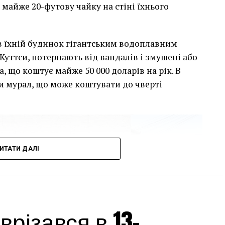
 майже 20-футову чайку на стіні їхнього
сив їхній будинок гігантським водоплавним
Куттси, потерпають від вандалів і змушені або
, що коштує майже 50 000 доларів на рік. В
и мурал, що може коштувати до чверті
ИТАТИ ДАЛІ
різався в 13-