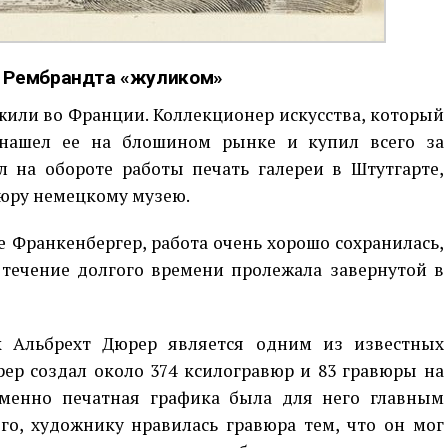
и Рембрандта «жуликом»
жили во Франции. Коллекционер искусства, который
 нашел ее на блошином рынке и купил всего за
л на обороте работы печать галереи в Штутгарте,
юру немецкому музею.
е Франкенбергер, работа очень хорошо сохранилась,
 течение долгого времени пролежала завернутой в
Альбрехт Дюрер является одним из известных
ер создал около 374 ксилогравюр и 83 гравюры на
именно печатная графика была для него главным
го, художнику нравилась гравюра тем, что он мог