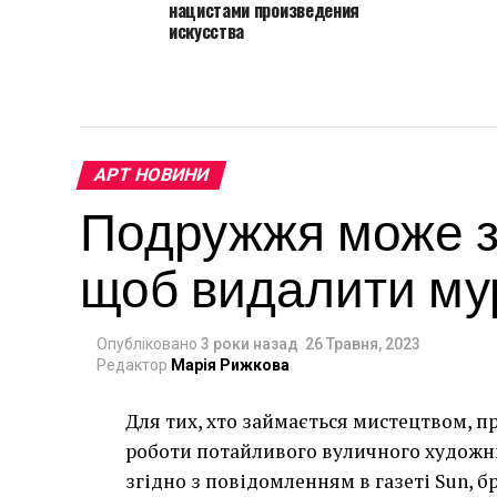
нацистами произведения
искусства
АРТ НОВИНИ
Подружжя може за
щоб видалити мур
Опубліковано
3 роки назад
26 Травня, 2023
Редактор
Марія Рижкова
Для тих, хто займається мистецтвом, п
роботи потайливого вуличного художник
згідно з повідомленням в газеті Sun, 