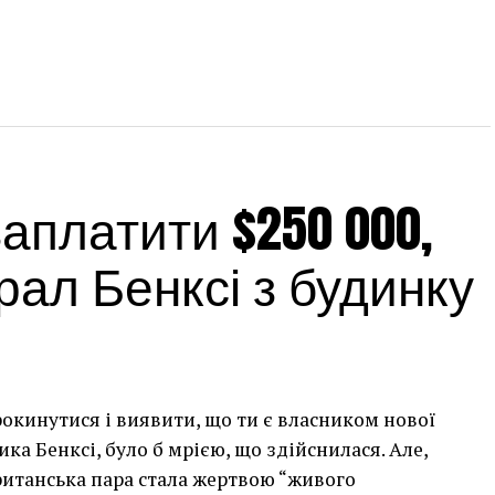
платити $250 000,
ал Бенксі з будинку
рокинутися і виявити, що ти є власником нової
а Бенксі, було б мрією, що здійснилася. Але,
британська пара стала жертвою “живого