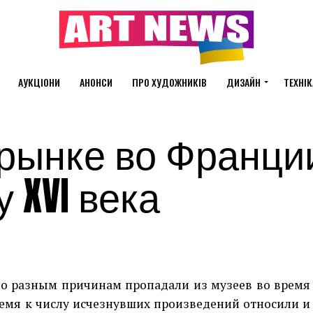
АУКЦІОНИ
АНОНСИ
ПРО ХУДОЖНИКІВ
ДИЗАЙН
ТЕХНІК
рынке во Франци
 XVI века
по разным причинам пропадали из музеев во время
емя к числу исчезнувших произведений относили и