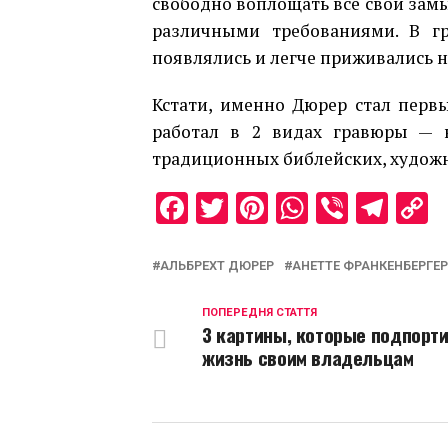
свободно воплощать все свои замы
различными требованиями. В гр
появлялись и легче приживались 
Кстати, именно Дюрер стал пер
работал в 2 видах гравюры — 
традиционных библейских, художн
Facebook
Twitter
Pinterest
WhatsAp
Viber
Tel
C
L
АЛЬБРЕХТ ДЮРЕР
АНЕТТЕ ФРАНКЕНБЕРГЕР
ПОПЕРЕДНЯ СТАТТЯ
3 картины, которые подпорт
жизнь своим владельцам