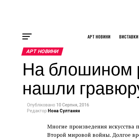
АРТ НОВИНИ
ВИСТАВКИ
ok
АРТ НОВИНИ
На блошином 
st
нашли гравюру
pp
Опубліковано
10 Серпня, 2016
am
Редактор
Нона Султанян
Многие произведения искусства 
Второй мировой войны. Долгое вр