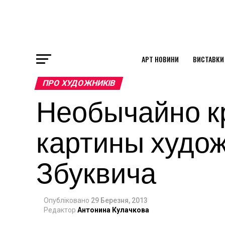
АРТ НОВИНИ
ВИСТАВКИ
ok
ПРО ХУДОЖНИКІВ
Необычайно к
st
картины худо
pp
Збуквича
am
Опубліковано
29 Березня, 2013
Редактор
Антонина Кулачкова