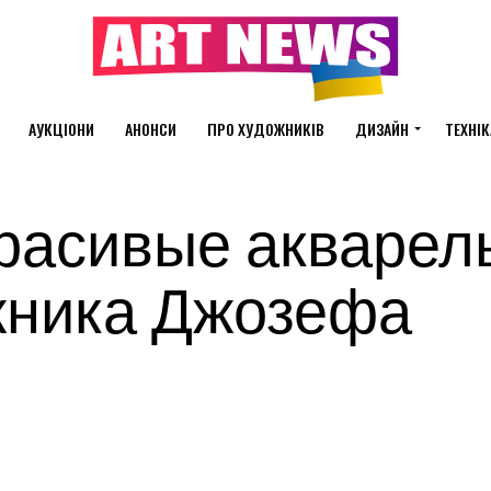
АУКЦІОНИ
АНОНСИ
ПРО ХУДОЖНИКІВ
ДИЗАЙН
ТЕХНІК
расивые акварел
жника Джозефа