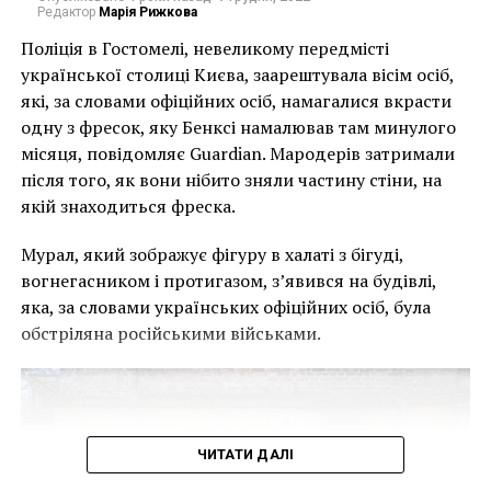
Редактор
Марія Рижкова
Поліція в Гостомелі, невеликому передмісті
української столиці Києва, заарештувала вісім осіб,
які, за словами офіційних осіб, намагалися вкрасти
одну з фресок, яку Бенксі намалював там минулого
місяця, повідомляє Guardian. Мародерів затримали
після того, як вони нібито зняли частину стіни, на
якій знаходиться фреска.
Мурал, який зображує фігуру в халаті з бігуді,
вогнегасником і протигазом, з’явився на будівлі,
яка, за словами українських офіційних осіб, була
обстріляна російськими військами.
ЧИТАТИ ДАЛІ