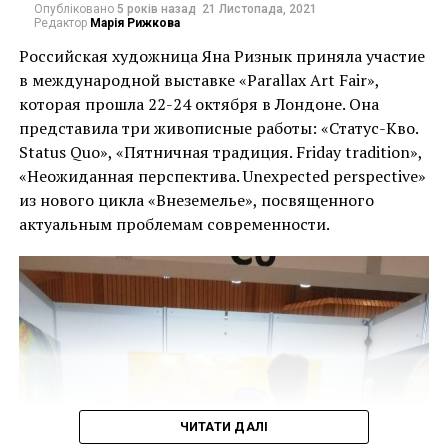
вирізали роботу зі
Опубліковано
5 років назад
21 Листопада, 2021
вже в 1960-х роках
Редактор
Марія Рижкова
стіни зруйнованого
тісно співпрацював з
Российская художница Яна Ризнык приняла участие
росіянами будинку”, –
в международной выставке «Parallax Art Fair»,
його батьком,
повідомив губернатор
которая прошла 22-24 октября в Лондоне. Она
Рудольфом
представила три живописные работы: «Статус-Кво.
Києва Олексій Кулеба у
Цвірнером, – сказав
Status Quo», «Пятничная традиция. Friday tradition»,
своєму дописі в
«Неожиданная перспектива. Unexpected perspective»
Ріхтер у своїй заяві. “Я
Telegram, як
из нового цикла «Внеземелье», посвященного
відчуваю, що це є
актуальным проблемам современности.
повідомляють
прекрасною
численні ЗМІ.
спадкоємністю
поколінь”.
“Кілька людей
затримано на місці”, –
Картини Ріхтера приймали різні форми, від
додав він. “Мурал в
крижаних фігур до абстракцій у сліпучих кольорах.
гарному стані і
ЧИТАТИ ДАЛІ
Йому приписують роль художника, який змінив хід