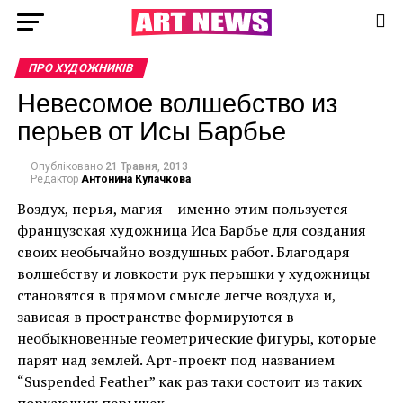
ПРО ХУДОЖНИКІВ
Невесомое волшебство из
перьев от Исы Барбье
Опубліковано
21 Травня, 2013
Редактор
Антонина Кулачкова
Воздух, перья, магия – именно этим пользуется
французская художница Иса Барбье для создания
своих необычайно воздушных работ. Благодаря
волшебству и ловкости рук перышки у художницы
становятся в прямом смысле легче воздуха и,
зависая в пространстве формируются в
необыкновенные геометрические фигуры, которые
парят над землей. Арт-проект под названием
“Suspended Feather” как раз таки состоит из таких