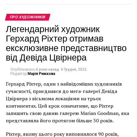
ПРО ХУДОЖНИКІВ
Легендарний художник
Герхард Ріхтер отримав
ексклюзивне представництво
Гостомель, Україна – 12 листопада. Стріт-арт із
від Девіда Цвірнера
зображенням людини в халаті з вогнегасником і
протигазом на стіні зруйнованої будівлі в Гостомелі
Опубліковано
4 роки назад
6 Грудня, 2022
Редактор
Марія Рижкова
біля аеропорту “Антонов” 12 листопада 2022 року в
Київській області, Україна. 11 листопада 2022 року
Герхард Ріхтер, один з найвідоміших художників
художник Бенксі оголосив, що зробив подібну роботу
сучасності, приєднався до мега-галереї Девіда
в Бородянці, також у Київській області. Під час
Цвірнера з вісьмома локаціями на трьох
запеклих боїв було завдано значних пошкоджень
континентах. Цей крок означатиме, що Ріхтер
житловим будинкам та будівлям, оскільки аеродром
залишить свою давню галерею Marian Goodman, яка
“Антонов” був тимчасово захоплений російськими
представляла його протягом більше 30 років.
військами на початку повномасштабного вторгнення
Ріхтер, якому цього року виповнилося 90 років,
Росії в Україну. Перебої з електро- та