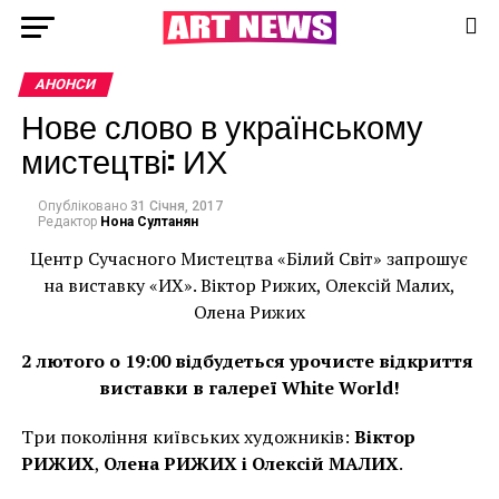
АНОНСИ
Нове слово в українському
мистецтві: ИХ
Опубліковано
31 Січня, 2017
Редактор
Нона Султанян
Центр
С
учасного
Мистецтва «Білий Світ»
запрошує
на
виставк
у
«ИХ». Віктор Рижих, Олексій Малих,
Олена Рижих
2 лютого о 19:00 відбудеться урочисте відкриття
виставки в галереї White World!
Три покоління київських художників:
Віктор
РИЖИХ
,
Олена РИЖИХ
і Олексій МАЛИХ
.