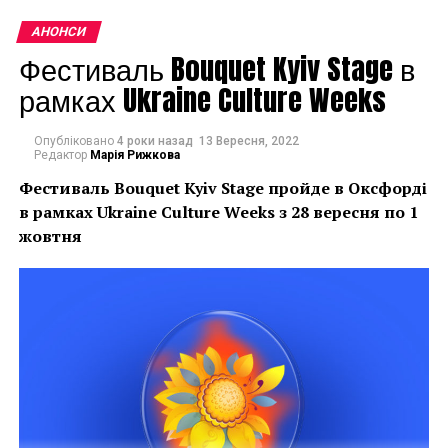
АНОНСИ
Фестиваль Bouquet Kyiv Stage в
рамках Ukraine Culture Weeks
Опубліковано
4 роки назад
13 Вересня, 2022
Редактор
Марія Рижкова
Фестиваль Bouquet Kyiv Stage пройде в Оксфорді
в рамках
Ukraine Culture Weeks з 28 вересня по 1
жовтня
“Зазвичай ми чекаємо нових слів в мистецтві від
початківців художників, а шукати їх слід в творчості
досвідчених майстрів, за довге життя досліджували
найрізноманітніші арт-простору», – каже галерист
Тамара ЯНОВИЧ.
Ідея виставки виникла ще понад
десять років тому
.