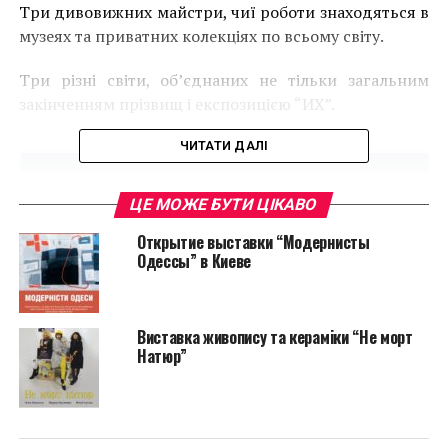
Три дивовижних майстри, чиї роботи знаходяться в
музеях та приватних колекціях по всьому світу.
Три різні світи, об’єднаних не тільки загальним
закінченням прізвищ і експозицією “ИХ”.
ЧИТАТИ ДАЛІ
ЦЕ МОЖЕ БУТИ ЦІКАВО
Открытие выставки “Модернисты
Одессы” в Киеве
Виставка живопису та кераміки “Не морт
Натюр”