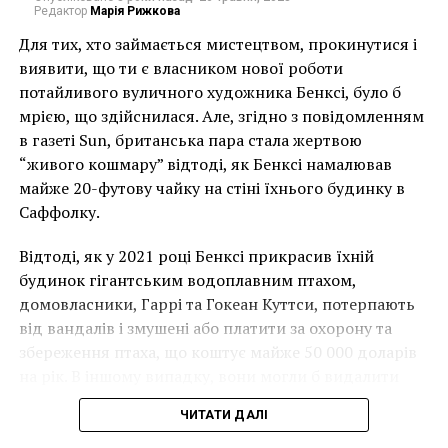
искусства ХХ века — Кандинского, Модильяни,
Редактор
Марія Рижкова
Матисса, Пикассо. Также имеются Поллок, Шагал,
Для тих, хто займається мистецтвом, прокинутися і
Магритт.
виявити, що ти є власником нової роботи
потайливого вуличного художника Бенксі, було б
Часть площадей центра задействована под
мрією, що здійснилася. Але, згідно з повідомленням
временные выставки. Привозят в центр Помпиду и
в газеті Sun, британська пара стала жертвою
мастеров вроде Болтански, Кирико, Кляйна, а также
“живого кошмару” відтоді, як Бенксі намалював
достаточно молодых с точки зрения истории
майже 20-футову чайку на стіні їхнього будинку в
творцов, наших современников. Все новое и
Саффолку.
передовое, появляющееся в сфере
изобразительного искусства, обязательно проходит
Відтоді, як у 2021 році Бенксі прикрасив їхній
через эти залы.
будинок гігантським водоплавним птахом,
домовласники, Гаррі та Гокеан Куттси, потерпають
від вандалів і змушені або платити за охорону та
збереження птаха, що коштує майже 50 000 доларів
на рік. В іншому випадку, вони могли б видалити
мурал, що може коштувати до чверті мільйона
ЧИТАТИ ДАЛІ
доларів.