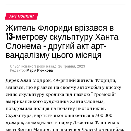
АРТ НОВИНИ
Житель Флориди врізався в
Здание из четырех этажей реконструируют в
13-метрову скульптуру Ханта
большей части за счёт города (проект оценивается в
$10–30 млн). Кроме этого, мэрия Джерси-Сити
Слонема – другий акт арт-
будет выплачивать ежегодный взнос Центру
вандалізму цього місяця
Помпиду за право использования их бренда,
организацию ими выставок и развитие проекта. В
Опубліковано
3 роки назад
26 Травня, 2023
свою очередь, помпидовцы обещают привозить в
Редактор
Марія Рижкова
новый филиал большое количество работ из своей
Дерек Алан Модрок, 49-річний житель Флориди,
обширной коллекции, насчитывающей 120 тысяч
Чоловік позує під макетом чайки, яка ось-ось
зізнався, що врізався на своєму автомобілі у високу
экспонатов.
накинеться на упаковку чіпсів – сюжет графіті, що
синю скульптуру кролика під назвою “Громобій”
має ознаки вуличного художника Бенксі, на стіні в
американського художника Ханта Слонема,
Открытие филиала в Джерси-Сити намечено на
Лоустофті на східному узбережжі Англії 8 серпня 2021
повідомила поліція на початку цього тижня.
начало 2024 года. Примерно в это же время
року. (Фото Джастіна Талліса / AFP)
Скульптура, вартість якої оцінюється в 300 000
основное здание Центра искусства и культуры
В інтерв’ю “Таймс” пан Куттс сказав:
доларів, знаходилася в парку Джастіна Фліппена в
Жоржа Помпиду в Париже должно закрыться на
місті Вілтон Манорс, на північ від Форт-Лодердейла.