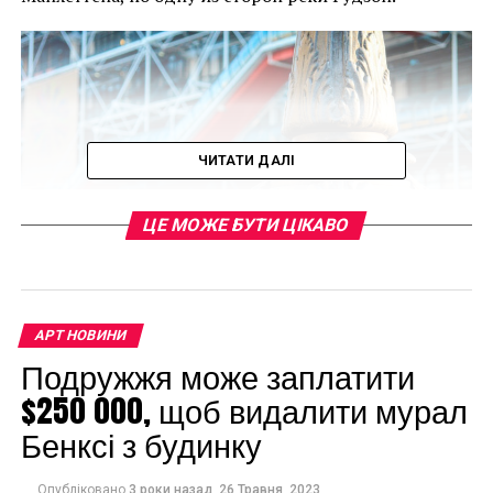
ЧИТАТИ ДАЛІ
ЦЕ МОЖЕ БУТИ ЦІКАВО
АРТ НОВИНИ
В 2018 году власти города выкупили этот дом за $9
Подружжя може заплатити
млн с целью превратить его в культурный центр.
Роль стратегического партнера и одного из
$250 000, щоб видалити мурал
спонсоров взял на себя Центр Помпиду.
Бенксі з будинку
В музее проходят постоянные экспозиции деятелей
Опубліковано
3 роки назад
26 Травня, 2023