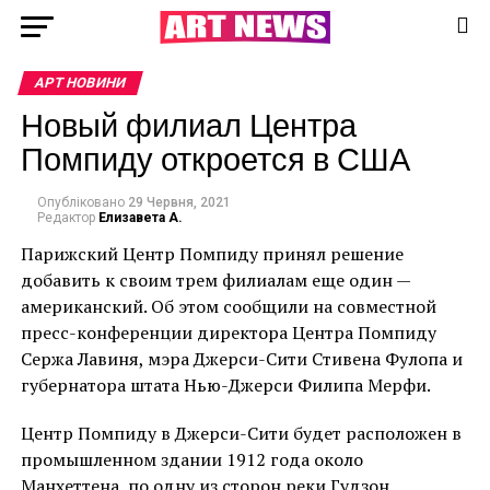
АРТ НОВИНИ
Новый филиал Центра
Помпиду откроется в США
Опубліковано
29 Червня, 2021
Редактор
Елизавета А.
Парижский Центр Помпиду принял решение
добавить к своим трем филиалам еще один —
американский. Об этом сообщили на совместной
пресс-конференции директора Центра Помпиду
Сержа Лавиня, мэра Джерси-Сити Стивена Фулопа и
губернатора штата Нью-Джерси Филипа Мерфи.
Центр Помпиду в Джерси-Сити будет расположен в
промышленном здании 1912 года около
Манхеттена, по одну из сторон реки Гудзон.