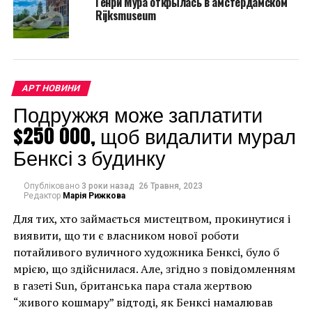
Генри Мура открылась в амстердамском
Rijksmuseum
АРТ НОВИНИ
Подружжя може заплатити
$250 000, щоб видалити мурал
Бенксі з будинку
Опубліковано
3 роки назад
26 Травня, 2023
Редактор
Марія Рижкова
Для тих, хто займається мистецтвом, прокинутися і
виявити, що ти є власником нової роботи
потайливого вуличного художника Бенксі, було б
мрією, що здійснилася. Але, згідно з повідомленням
в газеті Sun, британська пара стала жертвою
“живого кошмару” відтоді, як Бенксі намалював
Генри Мур “Стоящая фигура”, 1950