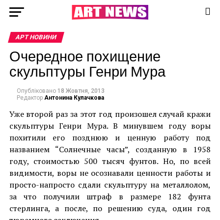
АРТ НОВИНИ
Очередное похищение
скульптуры Генри Мура
Опубліковано
18 Жовтня, 2013
Редактор
Антонина Кулачкова
Уже второй раз за этот год произошел случай кражи
скульптуры Генри Мура. В минувшем году воры
похитили его позднюю и ценную работу под
названием “Солнечные часы”, созданную в 1958
году, стоимостью 500 тысяч фунтов. Но, по всей
видимости, воры не осознавали ценности работы и
просто-напросто сдали скульптуру на металлолом,
за что получили штраф в размере 182 фунта
стерлинга, а после, по решению суда, один год