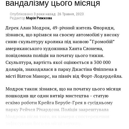
вандалізму цього місяця
Опубліковано
3 роки назад
26 Травня, 2023
Генри Мур
Редактор
Марія Рижкова
Дерек Алан Модрок, 49-річний житель Флориди,
Чоловік позує під макетом чайки, яка ось-ось
Facebook
Twitter
Pinterest
WhatsApp
Viber
Telegram
Copy
зізнався, що врізався на своєму автомобілі у високу
накинеться на упаковку чіпсів – сюжет графіті, що
синю скульптуру кролика під назвою “Громобій”
Link
має ознаки вуличного художника Бенксі, на стіні в
американського художника Ханта Слонема,
ГЕНРИ МУР
Лоустофті на східному узбережжі Англії 8 серпня 2021
повідомила поліція на початку цього тижня.
року. (Фото Джастіна Талліса / AFP)
Скульптура, вартість якої оцінюється в 300 000
НАСТУПНА СТАТТЯ
В інтерв’ю “Таймс” пан Куттс сказав:
Трейси Эмин побила аукционные рекорды
доларів, знаходилася в парку Джастіна Фліппена в
місті Вілтон Манорс, на північ від Форт-Лодердейла.
ПОПЕРЕДНЯ СТАТТЯ
“Спочатку це було
Художники объединились ради борьбы с трущобами
Модрок також зізнався, що на початку цього місяця
неймовірно, але з
пошкодив ще один витвір мистецтва – статую
розвитком подій це
ескімо роботи Крейга Берубе-Грея в сусідньому
парку Рейчел Річардсон. Поліція заарештувала
стало надзвичайно
Модрока після того, як камери спостереження
напруженим. Я не
зафіксували його на місці злочину.