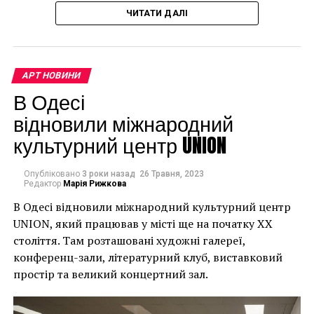
впевнений, що Бенксі
ЧИТАТИ ДАЛІ
усвідомлює
непередбачувані
наслідки для власників
АРТ НОВИНИ
будинків. Якби ми
В Одесі
могли повернути час
відновили міжнародний
культурний центр UNION
назад, ми б це
зробили”.
Опубліковано
3 роки назад
26 Травня, 2023
Редактор
Марія Рижкова
В Одесі відновили міжнародний культурний центр
Хулігани, які намагалися зафарбувати мурал, злодії,
UNION, який працював у місті ще на початку XX
які відколювали зафарбовані фрагменти, щоб
століття. Там розташовані художні галереї,
продати їх у Facebook, тріщини в стіні та члени
конференц-зали, літературний клуб, виставковий
окружної ради – це лише деякі з неприємностей, з
простір та великий концертний зал.
якими довелося зіткнутися Куттсам. Після крадіжки
їм довелося за власний кошт найняти охоронця,
який би наглядав за муралом вночі.