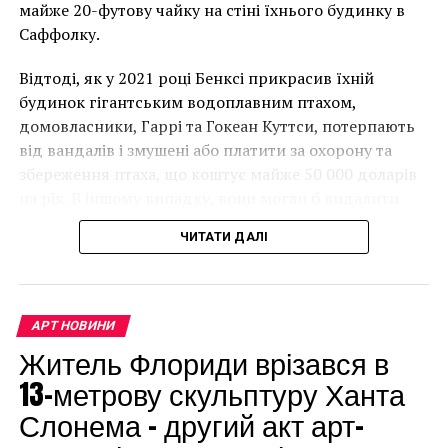
майже 20-футову чайку на стіні їхнього будинку в
Саффолку.
Відтоді, як у 2021 році Бенксі прикрасив їхній
будинок гігантським водоплавним птахом,
домовласники, Гаррі та Гокеан Куттси, потерпають
від вандалів і змушені або платити за охорону та
збереження птаха, що коштує майже 50 000 доларів
на рік. В іншому випадку, вони могли б видалити
мурал, що може коштувати до чверті мільйона
ЧИТАТИ ДАЛІ
доларів.
АРТ НОВИНИ
Житель Флориди врізався в
13-метрову скульптуру Ханта
Слонема – другий акт арт-