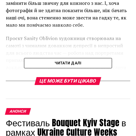
замінити більш звичну для кожного з нас. І, хоча
фотографія й не здатна показати більше, ніж бачать
наші очі, вона стеменно може звести на гадку те, як
мало ми помічаємо навколо себе.
Проєкт Sanity Oblivion художниця створювала на
самоті з чималим доважком депресії в непростий
для всього людства час — робота над портретами
припала на період першого, досить суворого,
ЧИТАТИ ДАЛІ
локдауна в США. Авторка вирішила переосмислити
колективне відчуття втрати здорового глузду,
ЦЕ МОЖЕ БУТИ ЦІКАВО
страху, внутрішніх переживань й трансформувати
його в яскраві твори мистецтва.
АНОНСИ
Фестиваль Bouquet Kyiv Stage в
рамках Ukraine Culture Weeks