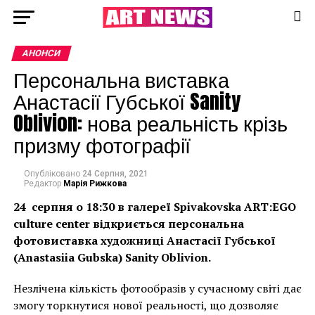
АНОНСИ
Персональна виставка
Анастасії Губської Sanity
Oblivion: нова реальність крізь
призму фотографії
Опубліковано
24 Серпня, 2021
Редактор
Марія Рижкова
24
серпня
о 18:30 в галереї Spivakovska ART:EGO
culture center відкриється персональна
фотовиставка художниці Анастасії Губської
(Anastasiia Gubska) Sanity Oblivion.
Незлічена кількість фотообразів у сучасному світі дає
змогу торкнутися нової реальності, що дозволяє