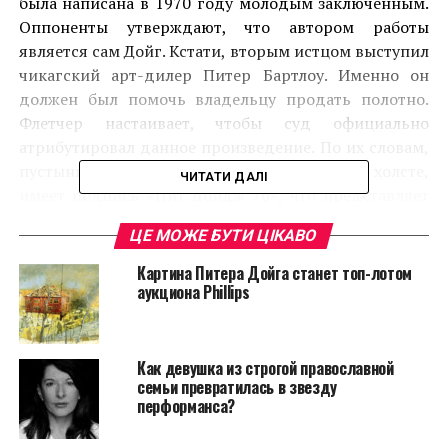
была написана в 1970 году молодым заключенным.
Оппоненты утверждают, что автором работы
является сам Дойг. Кстати, вторым истцом выступил
чикагский арт-дилер Питер Бартлоу. Именно он
должен был помочь владельцу продать полотно.
Флетчер настаивает, чтобы суд официально
атрибутировал данное произведение. По их словам,
пустынный пейзаж, написанный акрилом на холсте,
ЧИТАТИ ДАЛІ
имеет подпись «Пит Дойдж 76», что представляет
собой квинтэссенцию стиля художника.
ЦЕ МОЖЕ БУТИ ЦІКАВО
Картина Питера Дойга станет топ-лотом
аукциона Phillips
Как девушка из строгой православной
семьи превратилась в звезду
перформанса?