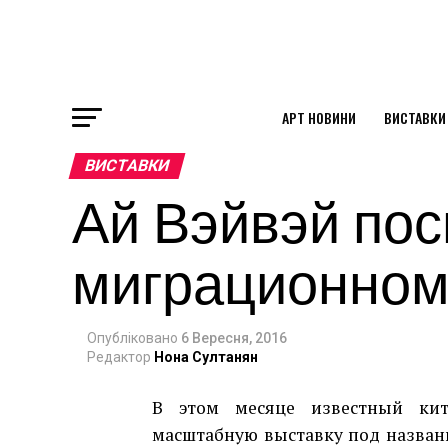
АРТ НОВИНИ
ВИСТАВКИ
ok
ВИСТАВКИ
Ай Вэйвэй пос
st
миграционном
pp
Опубліковано
6 Вересня, 2016
am
Редактор
Нона Султанян
В этом месяце известный кит
масштабную выставку под названи