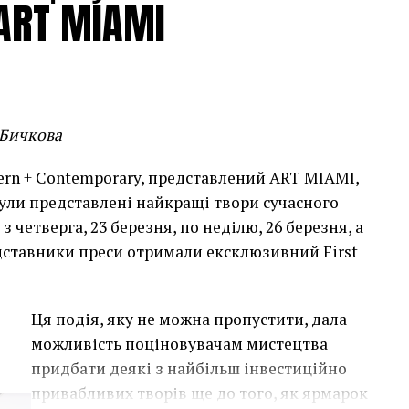
RT MIAMI
 Бичкова
rn + Contemporary, представлений ART MIAMI,
ули представлені найкращі твори сучасного
з четверга, 23 березня, по неділю, 26 березня, а
дставники преси отримали ексклюзивний First
Ця подія, яку не можна пропустити, дала
можливість поціновувачам мистецтва
придбати деякі з найбільш інвестиційно
привабливих творів ще до того, як ярмарок