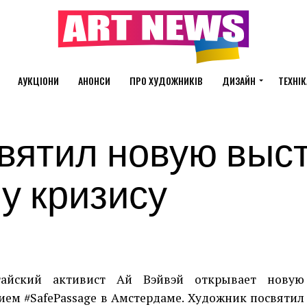
АУКЦІОНИ
АНОНСИ
ПРО ХУДОЖНИКІВ
ДИЗАЙН
ТЕХНІК
вятил новую выс
у кризису
айский активист Ай Вэйвэй открывает новую
ем #SafePassage в Амстердаме. Художник посвятил