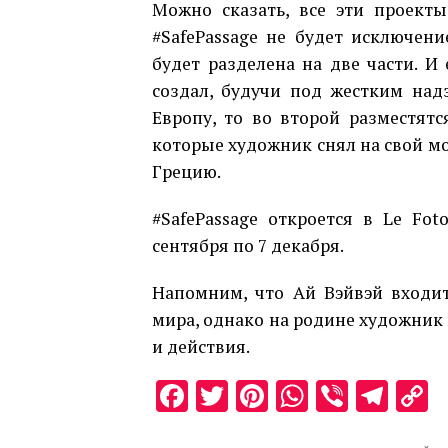
Можно сказать, все эти проекты
#SafePassage не будет исключени
будет разделена на две части. И
создал, будучи под жестким над
Европу, то во второй разместят
которые художник снял на свой м
Грецию.
#SafePassage откроется в Le Fo
сентября по 7 декабря.
Напомним, что Ай Вэйвэй входи
мира, однако на родине художник 
и действия.
Facebook
Twitter
Pinterest
WhatsAp
Viber
Tel
C
L