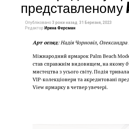
представленому A
Опубліковано
3 роки назад
31 Березня, 2023
Редактор
Ирина Ферсман
Арт огляд
: Надія Чорновіл, Олександра
Міжнародний ярмарок Palm Beach Mode
став справжнім видовищем, на якому б
мистецтва з усього світу. Подія тривала 
VIP-колекціонери та акредитовані пре
View ярмарку в четвер увечері.