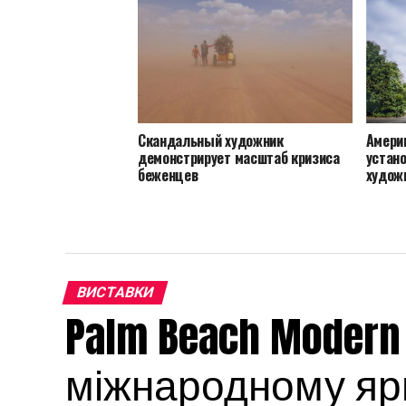
Скандальный художник
Амери
демонстрирует масштаб кризиса
устано
беженцев
худож
ВИСТАВКИ
Palm Beach Modern
міжнародному яр