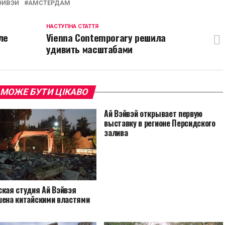
ЭЙВЭЙ
АМСТЕРДАМ
НАСТУПНА СТАТТЯ
ле
Vienna Contemporary решила
удивить масштабами
 МОЖЕ БУТИ ЦІКАВО
Ай Вэйвэй открывает первую
выставку в регионе Персидского
залива
ская студия Ай Вэйвэя
шена китайскими властями