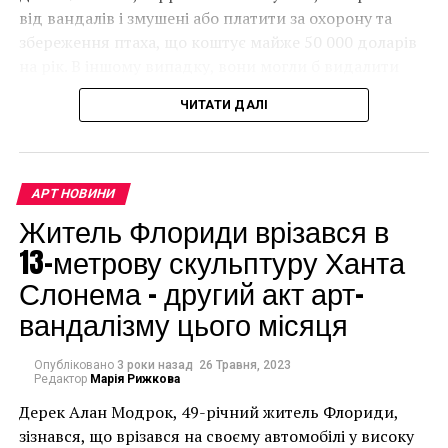
виновными в краже этих произведений и
від вандалів і змушені або платити за охорону та
приговорили к 4,5 годам тюремного заключения.
збереження птаха, що коштує майже 50 000 доларів
Кстати, сами обвиняемые своей вины так и не
на рік. В іншому випадку, вони могли б видалити
признали, однако картины бесследно исчезли.
мурал, що може коштувати до чверті мільйона
ЧИТАТИ ДАЛІ
доларів.
АРТ НОВИНИ
Житель Флориди врізався в
13-метрову скульптуру Ханта
Слонема – другий акт арт-
вандалізму цього місяця
Опубліковано
3 роки назад
26 Травня, 2023
Редактор
Марія Рижкова
Дерек Алан Модрок, 49-річний житель Флориди,
Чоловік позує під макетом чайки, яка ось-ось
зізнався, що врізався на своєму автомобілі у високу