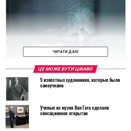
ЧИТАТИ ДАЛІ
ЦЕ МОЖЕ БУТИ ЦІКАВО
Читайте также:
Обнаружена переписка с
5 известных художников, которые были
информацией, что на самом деле случилось
самоучками
с ухом Ван Гога
По словам главного прокурора города Giovanni
Colangelo, экспертизу картин провели
Ученые из музея Ван Гога сделали
сенсационное открытие
амстердамские представители Музея Ван Гога.
Напомним, что эти две работы великого мастера
были похищены в Амстердаме еще в 2002 году.