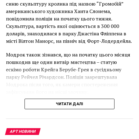
накинеться на упаковку чіпсів – сюжет графіті, що
синю скульптуру кролика під назвою “Громобій”
має ознаки вуличного художника Бенксі, на стіні в
американського художника Ханта Слонема,
Лоустофті на східному узбережжі Англії 8 серпня 2021
повідомила поліція на початку цього тижня.
року. (Фото Джастіна Талліса / AFP)
Скульптура, вартість якої оцінюється в 300 000
В інтерв’ю “Таймс” пан Куттс сказав:
доларів, знаходилася в парку Джастіна Фліппена в
місті Вілтон Манорс, на північ від Форт-Лодердейла.
“Спочатку це було
Модрок також зізнався, що на початку цього місяця
неймовірно, але з
пошкодив ще один витвір мистецтва – статую
розвитком подій це
ескімо роботи Крейга Берубе-Грея в сусідньому
Выход из
протестантской церкви в Нюэнене
парку Рейчел Річардсон. Поліція заарештувала
стало надзвичайно
Модрока після того, як камери спостереження
напруженим. Я не
По словам Уго Дзоттин, который является
зафіксували його на місці злочину.
впевнений, що Бенксі
начальником спецподразделения карабинеров по
ЧИТАТИ ДАЛІ
охране различных культурных ценностей (он же
усвідомлює
полковник, почти 14 лет назад
непередбачувані
занимавшийся поиском украденных картин из
Амстердама), сообщил, что, скорее всего, их
наслідки для власників
АРТ НОВИНИ
продали в какую-нибудь частную коллекцию,