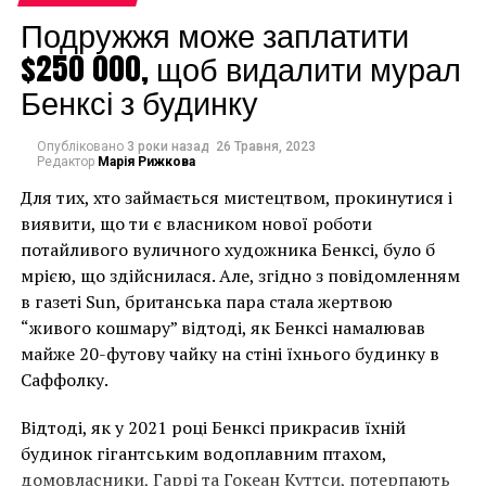
Подружжя може заплатити
$250 000, щоб видалити мурал
Бенксі з будинку
Опубліковано
3 роки назад
26 Травня, 2023
Редактор
Марія Рижкова
Для тих, хто займається мистецтвом, прокинутися і
виявити, що ти є власником нової роботи
потайливого вуличного художника Бенксі, було б
мрією, що здійснилася. Але, згідно з повідомленням
в газеті Sun, британська пара стала жертвою
“живого кошмару” відтоді, як Бенксі намалював
Вид на море у
майже 20-футову чайку на стіні їхнього будинку в
Схевенингена
Саффолку.
Отметим, что 13 лет назад правоохранительные
Відтоді, як у 2021 році Бенксі прикрасив їхній
органы Нидерландов арестовали двух местных
будинок гігантським водоплавним птахом,
жителей, которых впоследствии признали
домовласники, Гаррі та Гокеан Куттси, потерпають