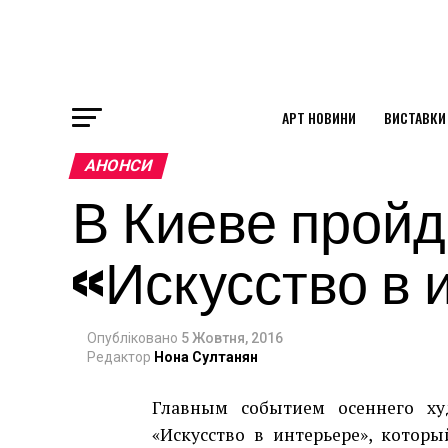
АРТ НОВИНИ
ВИСТАВКИ
ok
АНОНСИ
В Киеве пройд
st
«Искусство в 
pp
Опубліковано
5 Жовтня, 2016
am
Редактор
Нона Султанян
Главным событием осеннего худ
«Искусство в интерьере», которы