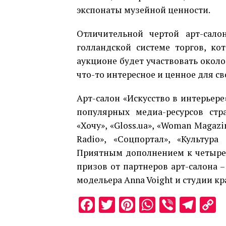
экспонаты музейной ценности.
Отличительной чертой арт-сало
голландской системе торгов, ко
аукционе будет участвовать окол
что-то интересное и ценное для св
Арт-салон «Искусство в интерьер
популярных медиа-ресурсов стра
«Хочу», «Gloss.ua», «Woman Magazin
Radio», «Соцпортал», «Культура
Приятным дополнением к четыре
призов от партнеров арт-салона
модельера Аnna Voight и студии кра
Facebook
Twitter
Pinterest
WhatsAp
Viber
Tel
C
L