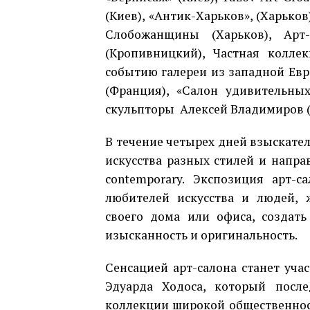
(Киев), «Антик-Харьков», (Харько
Слобожанщины (Харьков), Арт-
(Кропивницкий), Частная коллек
событию галереи из западной Европ
(Франция), «Салон удивительны
скульпторы Алексей Владимиров (К
В течение четырех дней взыскате
искусства разных стилей и направ
contemporary. Экспозиция арт-с
любителей искусства и людей, 
своего дома или офиса, создат
изысканность и оригинальность.
Сенсацией арт-салона станет уча
Эдуарда Ходоса, который посл
коллекции широкой общественнос