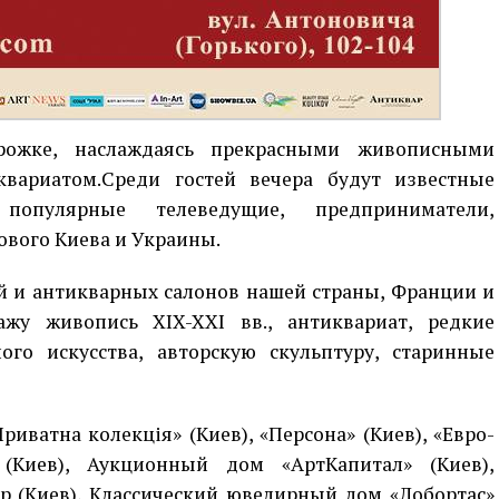
рожке, наслаждаясь прекрасными живописными
квариатом.Среди гостей вечера будут известные
 популярные телеведущие, предприниматели,
вого Киева и Украины.
й и антикварных салонов нашей страны, Франции и
жу живопись XIX-XXI вв., антиквариат, редкие
го искусства, авторскую скульптуру, старинные
риватна колекція» (Киев), «Персона» (Киев), «Евро-
 (Киев), Аукционный дом «АртКапитал» (Киев),
up (Киев), Классический ювелирный дом «Лобортас»