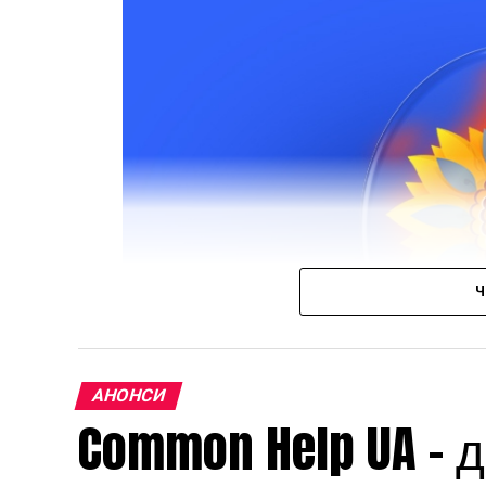
Ч
АНОНСИ
Common Help UA –