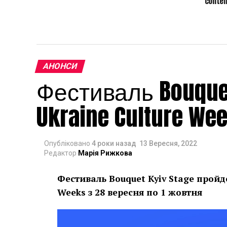
conte
АНОНСИ
Фестиваль Bouquet
Ukraine Culture We
Опубліковано
4 роки назад
13 Вересня, 2022
Редактор
Марія Рижкова
Фестиваль Bouquet Kyiv Stage пройд
Weeks з 28 вересня по 1 жовтня