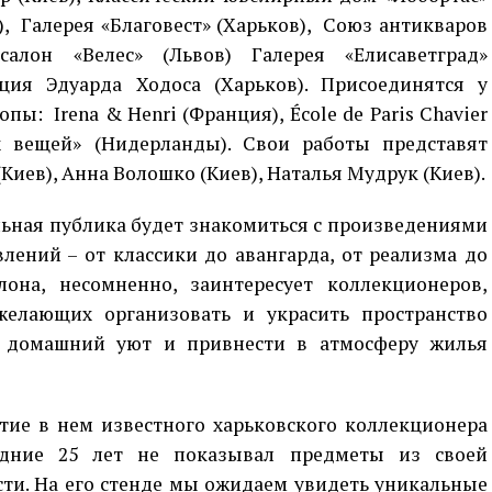
в), Галерея «Благовест» (Харьков), Союз антикваров
салон «Велес» (Львов) Галерея «Елисаветград»
ция Эдуарда Ходоса (Харьков). Присоединятся у
ы: Irena & Henri (Франция), École de Paris Chavier
х вещей» (Нидерланды). Свои работы представят
иев), Анна Волошко (Киев), Наталья Мудрук (Киев).
льная публика будет знакомиться с произведениями
лений – от классики до авангарда, от реализма до
алона, несомненно, заинтересует коллекционеров,
желающих организовать и украсить пространство
ь домашний уют и привнести в атмосферу жилья
стие в нем известного харьковского коллекционера
едние 25 лет не показывал предметы из своей
ти. На его стенде мы ожидаем увидеть уникальные