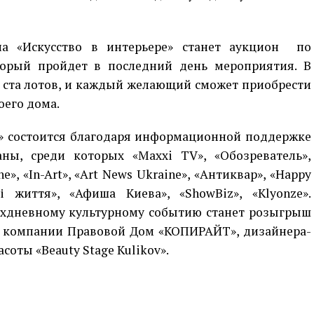
на «Искусство в интерьере» станет аукцион по
торый пройдет в последний день мероприятия. В
о ста лотов, и каждый желающий сможет приобрести
оего дома.
е» состоится благодаря информационной поддержке
ны, среди которых «Maxxi TV», «Обозреватель»,
e», «In-Art», «Art News Ukraine», «Антиквар», «Happy
 і життя», «Афиша Киева», «ShowBiz», «Klyonze».
хдневному культурному событию станет розыгрыш
 – компании Правовой Дом «КОПИРАЙТ», дизайнера-
соты «Beauty Stage Kulikov».
p
egram
opy
ink