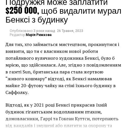
Подружжя може заплатити
$250 000, щоб видалити мурал
Бенксі з будинку
Опубліковано
3 роки назад
26 Травня, 2023
Редактор
Марія Рижкова
Для тих, хто займається мистецтвом, прокинутися і
Компанию, которая проводила “реставрацию”,
виявити, що ти є власником нової роботи
нашел настоятель данного монастыря. Т.к. на
потайливого вуличного художника Бенксі, було б
проведение работ нужно было около 4 миллионов
мрією, що здійснилася. Але, згідно з повідомленням
юаней (660 тыс. долларов), которых у храма не было,
в газеті Sun, британська пара стала жертвою
настоятель организовал сбор средств на ремонт и
“живого кошмару” відтоді, як Бенксі намалював
выбрал реставраторов “подешевле”. Сам процесс
майже 20-футову чайку на стіні їхнього будинку в
реставрации не был согласован с комитетом по
Саффолку.
сохранению культурного наследия Китая, а это, по
словам представителя муниципалитета, является
Відтоді, як у 2021 році Бенксі прикрасив їхній
незаконным.
будинок гігантським водоплавним птахом,
Facebook
Twitter
Pinterest
WhatsApp
Viber
Telegram
Copy
домовласники, Гаррі та Гокеан Куттси, потерпають
від вандалів і змушені або платити за охорону та