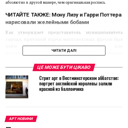
абсолютно в другой манере, чем оригинальная роспись.
ЧИТАЙТЕ ТАКЖЕ:
Мону Лизу и Гарри Поттера
нарисовали желейными бобами
Как утверждает представитель муниципалитета
города, причиной порчи многовековых фресок был
найм неопытных подрядчиков для
ЧИТАТИ ДАЛІ
восстановительных работ, за деятельность которых
отвечали в департаменте культурного наследия.
Двое ответственных за инцидент чиновника были
ЦЕ МОЖЕ БУТИ ЦІКАВО
сразу же уволены.
Стрит арт в Вестминстерском аббатстве:
портрет английской королевы залили
краской из баллончика
АРТ НОВИНИ