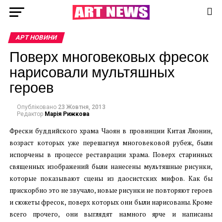
АРТ НОВИНИ
Поверх многовековых фресок
нарисовали мультяшных
героев
Опубліковано
23 Жовтня, 2013
Редактор
Марія Рижкова
Фрески буддийского храма Чаоян в провинции Китая Ляонин,
возраст которых уже перешагнул многовековой рубеж, были
испорчены в процессе реставрации храма. Поверх старинных
священных изображений были нанесены мультяшные рисунки,
которые показывают сцены из даосистских мифов. Как бы
прискорбно это не звучало, новые рисунки не повторяют героев
и сюжеты фресок, поверх которых они были нарисованы. Кроме
всего прочего, они выглядят намного ярче и написаны