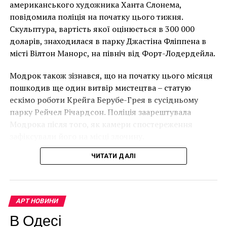
має ознаки вуличного художника Бенксі, на стіні в
американського художника Ханта Слонема,
Лоустофті на східному узбережжі Англії 8 серпня 2021
повідомила поліція на початку цього тижня.
року. (Фото Джастіна Талліса / AFP)
Скульптура, вартість якої оцінюється в 300 000
В інтерв’ю “Таймс” пан Куттс сказав:
доларів, знаходилася в парку Джастіна Фліппена в
місті Вілтон Манорс, на північ від Форт-Лодердейла.
“Спочатку це було
Модрок також зізнався, що на початку цього місяця
неймовірно, але з
пошкодив ще один витвір мистецтва – статую
розвитком подій це
ескімо роботи Крейга Берубе-Грея в сусідньому
парку Рейчел Річардсон. Поліція заарештувала
стало надзвичайно
Модрока після того, як камери спостереження
напруженим. Я не
зафіксували його на місці злочину.
впевнений, що Бенксі
ЧИТАТИ ДАЛІ
усвідомлює
непередбачувані
наслідки для власників
АРТ НОВИНИ
будинків. Якби ми
В Одесі