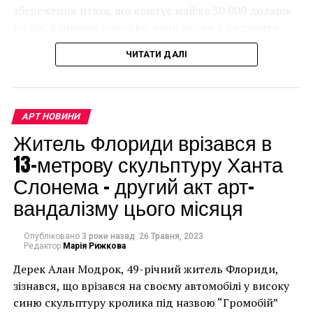
Link
збереження птаха, що коштує майже 50 000 доларів
РЕСТАВРАЦИЯ
ЧАОЯН
на рік. В іншому випадку, вони могли б видалити
мурал, що може коштувати до чверті мільйона
НАСТУПНА СТАТТЯ
ЧИТАТИ ДАЛІ
Побит рекорд посещаемости Гуггенхайма
доларів.
ПОПЕРЕДНЯ СТАТТЯ
Мэр Нью-Йорка против граффити Бэнкси
АРТ НОВИНИ
Житель Флориди врізався в
13-метрову скульптуру Ханта
Слонема – другий акт арт-
вандалізму цього місяця
Опубліковано
3 роки назад
26 Травня, 2023
Редактор
Марія Рижкова
Дерек Алан Модрок, 49-річний житель Флориди,
Чоловік позує під макетом чайки, яка ось-ось
зізнався, що врізався на своєму автомобілі у високу
накинеться на упаковку чіпсів – сюжет графіті, що
синю скульптуру кролика під назвою “Громобій”