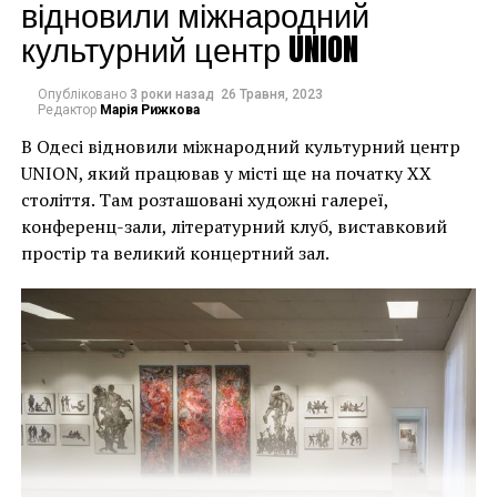
могли повернути час
відновили міжнародний
культурний центр UNION
назад, ми б це
зробили”.
Опубліковано
3 роки назад
26 Травня, 2023
Редактор
Марія Рижкова
В Одесі відновили міжнародний культурний центр
Хулігани, які намагалися зафарбувати мурал, злодії,
UNION, який працював у місті ще на початку XX
які відколювали зафарбовані фрагменти, щоб
століття. Там розташовані художні галереї,
продати їх у Facebook, тріщини в стіні та члени
конференц-зали, літературний клуб, виставковий
окружної ради – це лише деякі з неприємностей, з
простір та великий концертний зал.
якими довелося зіткнутися Куттсам. Після крадіжки
їм довелося за власний кошт найняти охоронця,
який би наглядав за муралом вночі.
Єдиний вихід, кажуть Куттси, – це зняти 22-тонну
фреску, а для цього за останній місяць довелося
“зміцнити її 12 шарами смоли, скловолокна і
п’ятьма тоннами сталі, а також використовувати 40-
Хант Слонем “Thunderbunny”, 2022
футовий кран, щоб забрати її”.
Слонем, зі свого боку, вперше почув про акт