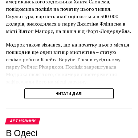
американського художника Ханта Слонема,
Лоустофті на східному узбережжі Англії 8 серпня 2021
повідомила поліція на початку цього тижня.
року. (Фото Джастіна Талліса / AFP)
Скульптура, вартість якої оцінюється в 300 000
В інтерв’ю “Таймс” пан Куттс сказав:
доларів, знаходилася в парку Джастіна Фліппена в
місті Вілтон Манорс, на північ від Форт-Лодердейла.
“Спочатку це було
Модрок також зізнався, що на початку цього місяця
неймовірно, але з
пошкодив ще один витвір мистецтва – статую
розвитком подій це
ескімо роботи Крейга Берубе-Грея в сусідньому
парку Рейчел Річардсон. Поліція заарештувала
стало надзвичайно
Модрока після того, як камери спостереження
напруженим. Я не
зафіксували його на місці злочину.
впевнений, що Бенксі
ЧИТАТИ ДАЛІ
усвідомлює
непередбачувані
наслідки для власників
АРТ НОВИНИ
будинків. Якби ми
В Одесі