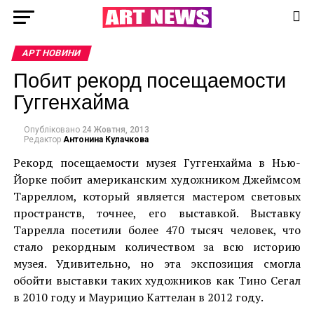
АРТ НОВИНИ
Побит рекорд посещаемости
Гуггенхайма
Опубліковано
24 Жовтня, 2013
Редактор
Антонина Кулачкова
Рекорд посещаемости музея Гуггенхайма в Нью-
Йорке побит американским художником Джеймсом
Тарреллом, который является мастером световых
пространств, точнее, его выставкой. Выставку
Таррелла посетили более 470 тысяч человек, что
стало рекордным количеством за всю историю
музея. Удивительно, но эта экспозиция смогла
обойти выставки таких художников как Тино Сегал
в 2010 году и Маурицио Каттелан в 2012 году.