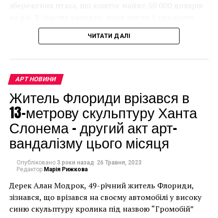
збереження птаха, що коштує майже 50 000 доларів
на рік. В іншому випадку, вони могли б видалити
мурал, що може коштувати до чверті мільйона
ЧИТАТИ ДАЛІ
доларів.
АРТ НОВИНИ
Житель Флориди врізався в
13-метрову скульптуру Ханта
Слонема – другий акт арт-
вандалізму цього місяця
Опубліковано
3 роки назад
26 Травня, 2023
Редактор
Марія Рижкова
Дерек Алан Модрок, 49-річний житель Флориди,
Чоловік позує під макетом чайки, яка ось-ось
зізнався, що врізався на своєму автомобілі у високу
накинеться на упаковку чіпсів – сюжет графіті, що
синю скульптуру кролика під назвою “Громобій”
має ознаки вуличного художника Бенксі, на стіні в