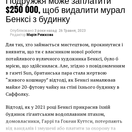
Подружжя може заплатити
$250 000, щоб видалити мурал
Бенксі з будинку
Опубліковано
3 роки назад
26 Травня, 2023
Редактор
Марія Рижкова
Для тих, хто займається мистецтвом, прокинутися і
виявити, що ти є власником нової роботи
потайливого вуличного художника Бенксі, було б
мрією, що здійснилася. Але, згідно з повідомленням
в газеті Sun, британська пара стала жертвою
“живого кошмару” відтоді, як Бенксі намалював
майже 20-футову чайку на стіні їхнього будинку в
Саффолку.
Відтоді, як у 2021 році Бенксі прикрасив їхній
будинок гігантським водоплавним птахом,
домовласники, Гаррі та Гокеан Куттси, потерпають
від вандалів і змушені або платити за охорону та