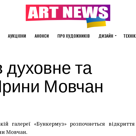
АУКЦІОНИ
АНОНСИ
ПРО ХУДОЖНИКІВ
ДИЗАЙН
ТЕХНІК
 духовне та
Ярини Мовчан
ькій галереї «Бункермуз» розпочнеться відкриття
ни Мовчан.