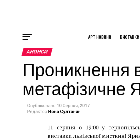
АРТ НОВИНИ
ВИСТАВКИ
ok
АНОНСИ
Проникнення в
st
метафізичне 
pp
Опубліковано
10 Серпня, 2017
am
Редактор
Нона Султанян
11 серпня о 19:00 у тернопільс
виставки львівської мисткині Яри