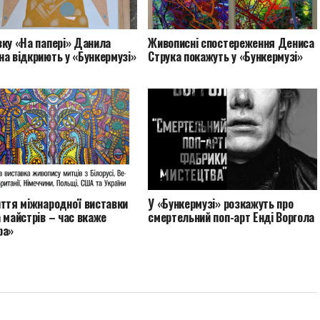
ку «На папері» Данила
Живописні спостереження Дениса
а відкриють у «Бункермузі»
Струка покажуть у «Бункермузі»
иття міжнародної виставки
У «Бункермузі» розкажуть про
 майстрів – час вкаже
смертельний поп-арт Енді Воргола
ра»