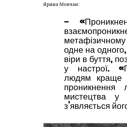
Ярина Мовчан:
— «Проникн
взаємопроник
метафізичному р
одне на одного,
віри в буття, по
у настрої. «
людям краще п
проникнення 
мистецтва у 
з’являється йог