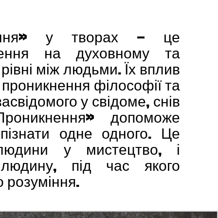
ення» у творах — це
нення на духовному та
івні між людьми. Їх вплив
 проникнення філософії та
засвідомого у свідоме, снів
Проникнення» допоможе
ізнати одне одного. Це
людини у мистецтво, і
людину, під час якого
о розуміння.