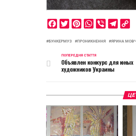
Facebook
Twitter
Pinterest
WhatsAp
Viber
Tel
C
L
БУНКЕРМУЗ
ПРОНИКНЕННЯ
ЯРИНА МОВ
ПОПЕРЕДНЯ СТАТТЯ
Объявлен конкурс для юных
художников Украины
ЦЕ