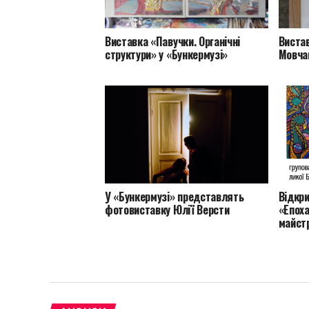
Виставка «Павучки. Органічні
Вистав
структури» у «Бункермузі»
Мовчан
У «Бункермузі» представлять
Відкр
фотовиставку Юлії Версти
«Епоха
майст