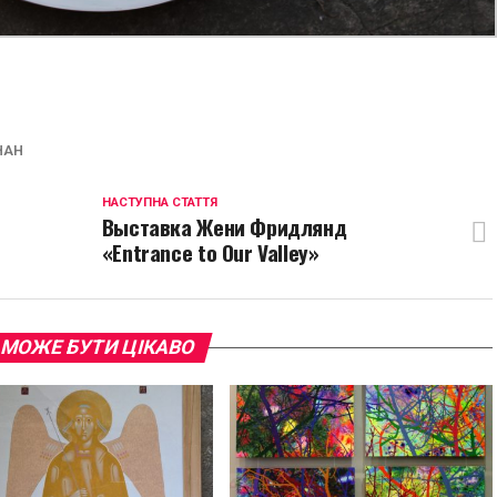
p
egram
opy
ink
ЧАН
НАСТУПНА СТАТТЯ
Выставка Жени Фридлянд
«Entrance to Our Valley»
 МОЖЕ БУТИ ЦІКАВО