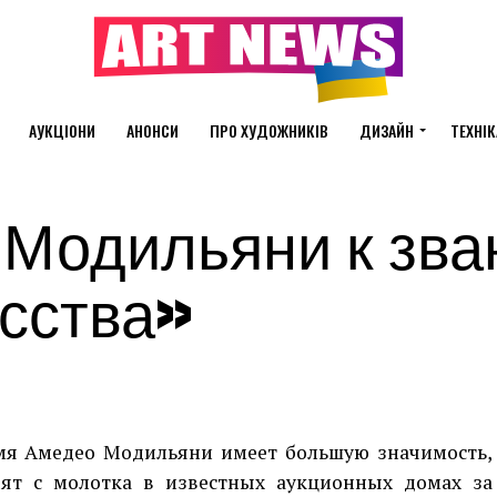
АУКЦІОНИ
АНОНСИ
ПРО ХУДОЖНИКІВ
ДИЗАЙН
ТЕХНІК
 Модильяни к зв
сства»
мя Амедео Модильяни имеет большую значимость,
дят с молотка в известных аукционных домах за