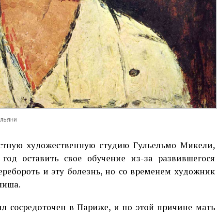
ильяни
стную художественную студию Гульельмо Микели,
год оставить свое обучение из-за развившегося
перебороть и эту болезнь, но со временем художник
шиша.
ыл сосредоточен в Париже, и по этой причине мать