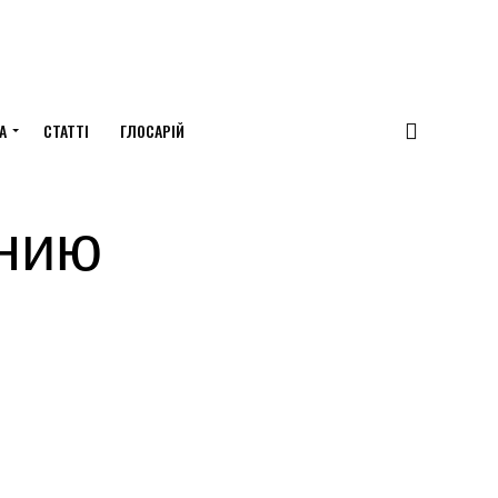
А
СТАТТІ
ГЛОСАРІЙ
анию