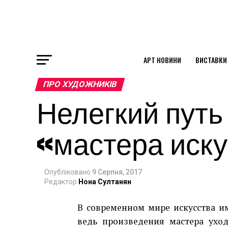
АРТ НОВИНИ
ВИСТАВКИ
ok
ПРО ХУДОЖНИКІВ
Нелегкий путь
st
«мастера иску
pp
Опубліковано
9 Серпня, 2017
am
Редактор
Нона Султанян
В современном мире искусства и
ведь произведения мастера ухо