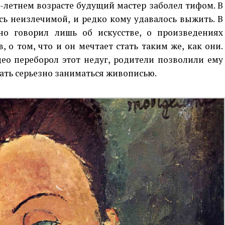
1-летнем возрасте будущий мастер заболел тифом. В
сь неизлечимой, и редко кому удавалось выжить. В
но говорил лишь об искусстве, о произведениях
 о том, что и он мечтает стать таким же, как они.
део переборол этот недуг, родители позволили ему
чать серьезно заниматься живописью.