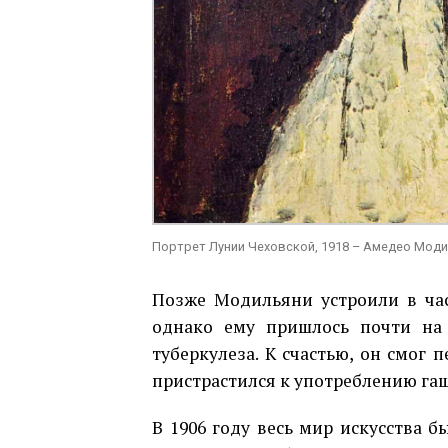
Портрет Лунии Чеховской, 1918 – Амедео Мод
Позже Модильяни устроили в ча
однако ему пришлось почти на 
туберкулеза. К счастью, он смог 
пристрастился к употреблению га
В 1906 году весь мир искусства б