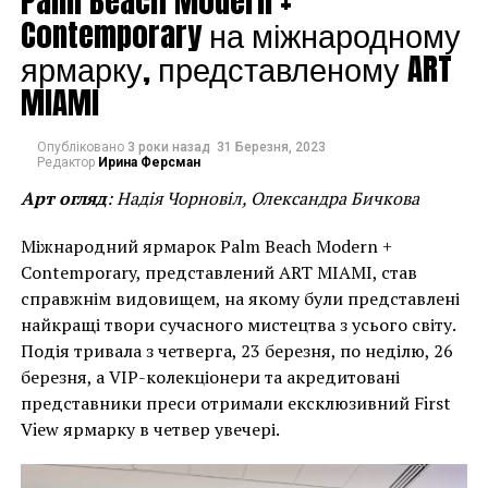
Palm Beach Modern +
Contemporary на міжнародному
ярмарку, представленому ART
MIAMI
Опубліковано
3 роки назад
31 Березня, 2023
Редактор
Ирина Ферсман
Арт огляд
: Надія Чорновіл, Олександра Бичкова
Міжнародний ярмарок Palm Beach Modern +
Contemporary, представлений ART MIAMI, став
справжнім видовищем, на якому були представлені
найкращі твори сучасного мистецтва з усього світу.
Подія тривала з четверга, 23 березня, по неділю, 26
Стоит отметить, что на выставке представлены не
березня, а VIP-колекціонери та акредитовані
только различные трафаретные плакаты мастера, но
представники преси отримали ексклюзивний First
также и его акриловые картины. Буквально в
View ярмарку в четвер увечері.
нескольких шагах от них находятся поп-арт рисунки
серии Kate, которые созданы по мотивам портретов
Marilyn Monroe Энди Уорхола, только Бэнкси