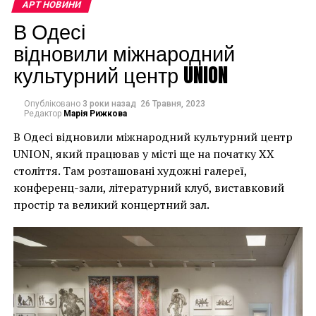
наслідки для власників
АРТ НОВИНИ
будинків. Якби ми
В Одесі
могли повернути час
відновили міжнародний
культурний центр UNION
назад, ми б це
зробили”.
Опубліковано
3 роки назад
26 Травня, 2023
Редактор
Марія Рижкова
В Одесі відновили міжнародний культурний центр
Хулігани, які намагалися зафарбувати мурал, злодії,
UNION, який працював у місті ще на початку XX
які відколювали зафарбовані фрагменти, щоб
століття. Там розташовані художні галереї,
продати їх у Facebook, тріщини в стіні та члени
конференц-зали, літературний клуб, виставковий
окружної ради – це лише деякі з неприємностей, з
простір та великий концертний зал.
якими довелося зіткнутися Куттсам. Після крадіжки
їм довелося за власний кошт найняти охоронця,
який би наглядав за муралом вночі.
Єдиний вихід, кажуть Куттси, – це зняти 22-тонну
фреску, а для цього за останній місяць довелося
“зміцнити її 12 шарами смоли, скловолокна і