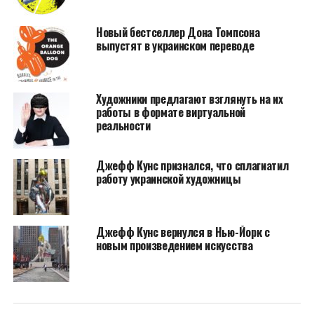
в Париже.
Новый бестселлер Дона Томпсона
Новое расширение даст уникальную возможность
выпустят в украинском переводе
любителям искусства видеть блестящие скульптуры
Кунса, как будто эти произведения стоят прямо
перед ними, если, конечно, пользователи будут
Художники предлагают взглянуть на их
находиться в правильном месте. То есть новое
работы в формате виртуальной
приложение, скорее всего, будет работать по
реальности
принципу популярной игры Pokemon Go —
произведения искусства возникнут на экране, если
Джефф Кунс признался, что сплагиатил
навести камеру на определенные места.
работу украинской художницы
Джефф Кунс вернулся в Нью-Йорк с
новым произведением искусства