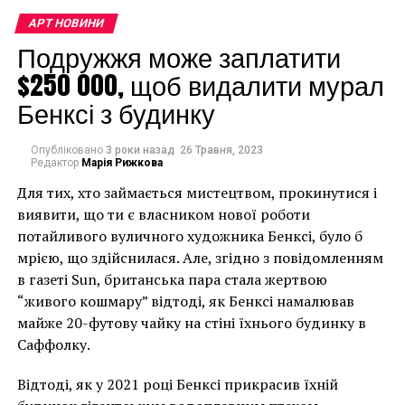
АРТ НОВИНИ
Подружжя може заплатити
$250 000, щоб видалити мурал
Бенксі з будинку
Благодаря тому, что Snapchat сталкивается с
жесткой конкуренцией за внимание мировой
Опубліковано
3 роки назад
26 Травня, 2023
Редактор
Марія Рижкова
аудитории, его сотрудничество с Кунсом поможет
Для тих, хто займається мистецтвом, прокинутися і
приложению стать центральным инструментом для
виявити, що ти є власником нової роботи
художников, работающих в дополненной
потайливого вуличного художника Бенксі, було б
реальности.
мрією, що здійснилася. Але, згідно з повідомленням
Примечательно, что это не первый выход Кунса в
в газеті Sun, британська пара стала жертвою
мир технологий. В 2016 году он объединился с
“живого кошмару” відтоді, як Бенксі намалював
Google, чтобы создать приложение для смартфона в
майже 20-футову чайку на стіні їхнього будинку в
формате Google Live, в котором была показана
Саффолку.
первая в мире работа в прямом эфире.
Відтоді, як у 2021 році Бенксі прикрасив їхній