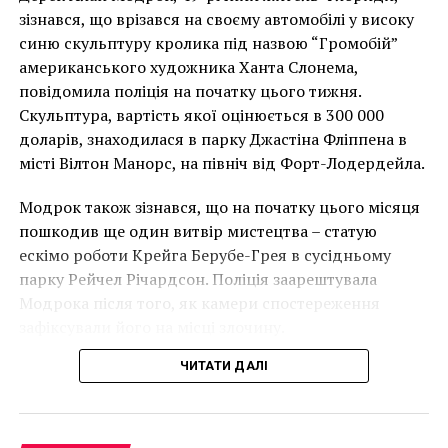
НАСТУПНА СТАТТЯ
Чоловік позує під макетом чайки, яка ось-ось
зізнався, що врізався на своєму автомобілі у високу
Топ-25 самых любимых музеев в мире 2017
накинеться на упаковку чіпсів – сюжет графіті, що
синю скульптуру кролика під назвою “Громобій”
ПОПЕРЕДНЯ СТАТТЯ
має ознаки вуличного художника Бенксі, на стіні в
американського художника Ханта Слонема,
Искусство исцеляет и… убивает
Лоустофті на східному узбережжі Англії 8 серпня 2021
повідомила поліція на початку цього тижня.
року. (Фото Джастіна Талліса / AFP)
Скульптура, вартість якої оцінюється в 300 000
В інтерв’ю “Таймс” пан Куттс сказав:
доларів, знаходилася в парку Джастіна Фліппена в
місті Вілтон Манорс, на північ від Форт-Лодердейла.
“Спочатку це було
Модрок також зізнався, що на початку цього місяця
неймовірно, але з
пошкодив ще один витвір мистецтва – статую
розвитком подій це
ескімо роботи Крейга Берубе-Грея в сусідньому
парку Рейчел Річардсон. Поліція заарештувала
стало надзвичайно
Модрока після того, як камери спостереження
напруженим. Я не
зафіксували його на місці злочину.
впевнений, що Бенксі
ЧИТАТИ ДАЛІ
усвідомлює
непередбачувані