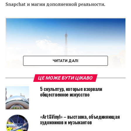
Snapchat и магии дополненной реальности.
ЧИТАТИ ДАЛІ
ЦЕ МОЖЕ БУТИ ЦІКАВО
5 скульптур, которые взорвали
общественное искусство
Новая инициатива позволяет пользователям
Snapchat “вызывать призрак” работ Кунса в местах,
«Art&Vinyl» – выставка, объединяющая
где находятся известные достопримечательности,
художников и музыкантов
включая Сиднейский оперный театр и Марсово поле