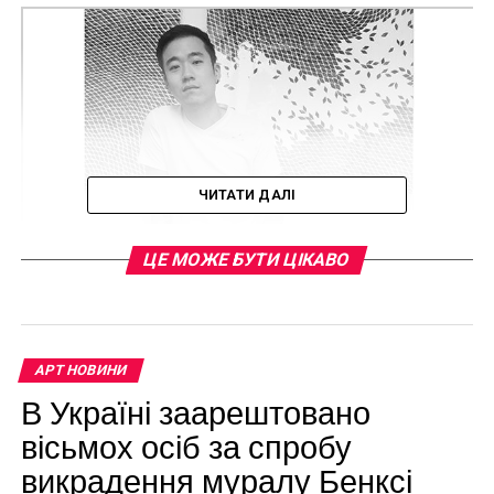
ЧИТАТИ ДАЛІ
ЦЕ МОЖЕ БУТИ ЦІКАВО
АРТ НОВИНИ
В Україні заарештовано
вісьмох осіб за спробу
викрадення муралу Бенксі
Timothy Hyunsoo Lee