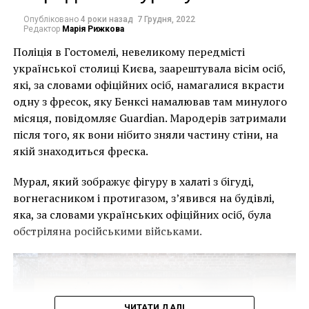
Опубліковано
4 роки назад
7 Грудня, 2022
Редактор
Марія Рижкова
Поліція в Гостомелі, невеликому передмісті
української столиці Києва, заарештувала вісім осіб,
які, за словами офіційних осіб, намагалися вкрасти
одну з фресок, яку Бенксі намалював там минулого
місяця, повідомляє Guardian. Мародерів затримали
після того, як вони нібито зняли частину стіни, на
якій знаходиться фреска.
Мурал, який зображує фігуру в халаті з бігуді,
вогнегасником і протигазом, з’явився на будівлі,
яка, за словами українських офіційних осіб, була
обстріляна російськими військами.
Именно таким видом творчества занимается
американский художник с корейскими корнями
Timothy Hyunsoo Lee, который на сегодняшний день
ЧИТАТИ ДАЛІ