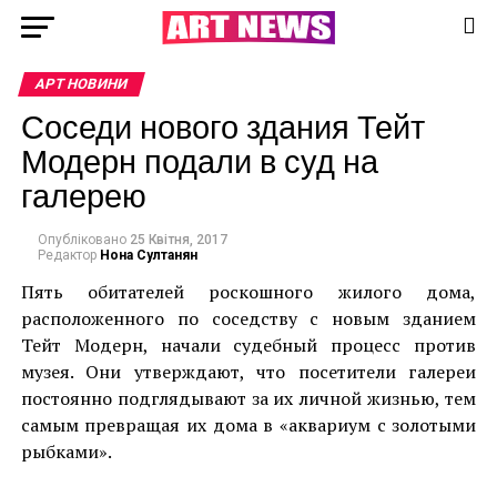
АРТ НОВИНИ
Соседи нового здания Тейт
Модерн подали в суд на
галерею
Опубліковано
25 Квітня, 2017
Редактор
Нона Султанян
Пять обитателей роскошного жилого дома,
расположенного по соседству с новым зданием
Тейт Модерн, начали судебный процесс против
музея. Они утверждают, что посетители галереи
постоянно подглядывают за их личной жизнью, тем
самым превращая их дома в «аквариум с золотыми
рыбками».