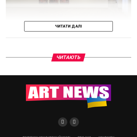
футовий кран, щоб забрати її”.
Слонем, зі свого боку, вперше почув про акт
вандалізму, коли NBC Miami звернулася до нього за
Куттси сподіваються продати масивну роботу, щоб
цитатою, і відтоді він займається розслідуванням
компенсувати витрати в 250 000 доларів.
нападу. Це не перший випадок, коли він втрачає
ЧИТАТИ ДАЛІ
витвір публічного мистецтва.
“Ми звичайні люди, –
сказав пан Куттс в
“11 вересня було гірше,
Центр був побудований саме з культурною метою,
ще у 1902 році архітектором Троупянським. Проєкт
інтерв’ю виданню Sun, –
ЧИТАЮТЬ
я втратив 80-футову
передбачав будівництво будівлі з приміщеннями
тож ми хотіли б
фреску”, – сказав
для аудиторій, бібліотеки, читальні та концертної
продати її і щось на
зали. Проте згодом будівля занепала і заклад
Слонем дещо
припинив свою діяльність. У відновленні пам’ятки
цьому заробити”.
спантеличений тим,
архітектури взяли участь представники одеського
що цей вид насильства
бізнесу та культурні діячі. А віра у перемогу України
та розуміння важливості підтримки культури нашої
У 2021 році мурал Бенксі із зображенням молодої
знову знайшов свій
країни, не дозволили припинити реставраційні та
дівчини, яка використовує велосипедну шину як
шлях до його роботи.
відновлювальні роботи навіть після початку
обруч, був знятий з цегляної стіни в Ноттінгемі,
“Я був просто
повномасштабної війни. Почесним гостем
Англія, і проданий за шестизначну суму галереї
урочистого відкриття міжнародного культурного