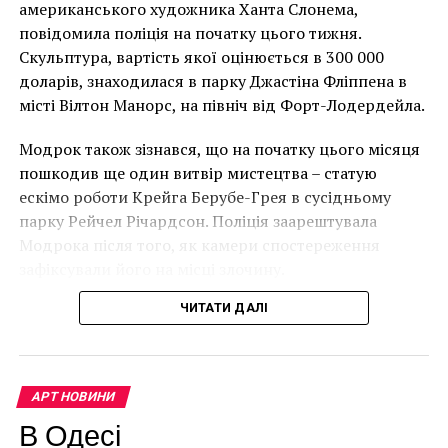
має ознаки вуличного художника Бенксі, на стіні в
американського художника Ханта Слонема,
сканировать
Лоустофті на східному узбережжі Англії 8 серпня 2021
повідомила поліція на початку цього тижня.
произведения
року. (Фото Джастіна Талліса / AFP)
Скульптура, вартість якої оцінюється в 300 000
В інтерв’ю “Таймс” пан Куттс сказав:
искусства, а также
доларів, знаходилася в парку Джастіна Фліппена в
місті Вілтон Манорс, на північ від Форт-Лодердейла.
получить доступ к
“Спочатку це було
комментариям,
Модрок також зізнався, що на початку цього місяця
неймовірно, але з
пошкодив ще один витвір мистецтва – статую
которые оставили
розвитком подій це
ескімо роботи Крейга Берубе-Грея в сусідньому
друзья, кураторы и
парку Рейчел Річардсон. Поліція заарештувала
стало надзвичайно
сами художники», –
Модрока після того, як камери спостереження
напруженим. Я не
зафіксували його на місці злочину.
добавили
впевнений, що Бенксі
разработчики.
ЧИТАТИ ДАЛІ
усвідомлює
непередбачувані
Facebook
Twitter
Pinterest
WhatsApp
Viber
Telegram
Copy
наслідки для власників
АРТ НОВИНИ
Link
будинків. Якби ми
В Одесі
ANDROID
ITUNES
SMARTIFY
ПРИЛОЖЕНИЕ