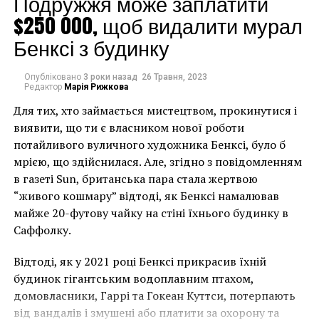
Подружжя може заплатити
К сожалению, сервис пока еще не может работать в
$250 000, щоб видалити мурал
полную силу, однако он уже доступен в iTunes и
Бенксі з будинку
Android.
Опубліковано
3 роки назад
26 Травня, 2023
Редактор
Марія Рижкова
Для тих, хто займається мистецтвом, прокинутися і
виявити, що ти є власником нової роботи
потайливого вуличного художника Бенксі, було б
мрією, що здійснилася. Але, згідно з повідомленням
в газеті Sun, британська пара стала жертвою
“живого кошмару” відтоді, як Бенксі намалював
майже 20-футову чайку на стіні їхнього будинку в
Саффолку.
Відтоді, як у 2021 році Бенксі прикрасив їхній
будинок гігантським водоплавним птахом,
домовласники, Гаррі та Гокеан Куттси, потерпають
від вандалів і змушені або платити за охорону та
По словам разработчиков, Smartify полностью