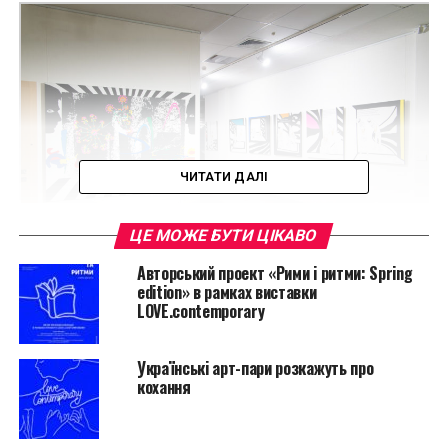
ЧИТАТИ ДАЛІ
ЦЕ МОЖЕ БУТИ ЦІКАВО
Авторський проект «Рими і ритми: Spring
edition» в рамках виставки
31 художник предлагает зрителям посмотреть на
LOVE.contemporary
любовь через искусство. Среди участников проекта
— 15 известных арт-пар, которые рассказывают о
Українські арт-пари розкажуть про
своих отношениях.
кохання
К примеру, звезды отечественного контемпорари
арта Олег Тистол и Марина Скугарева представили