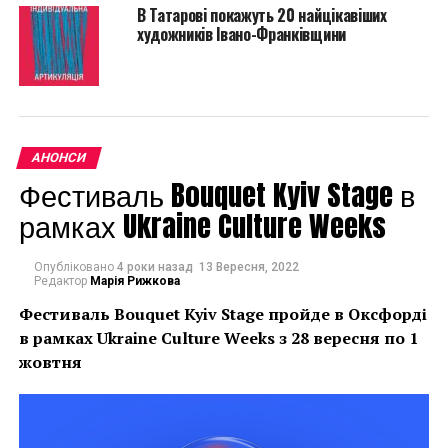
В Татарові покажуть 20 найцікавіших
портреты друг друга, ранее нигде не
художників Івано-Франківщини
экспонировавшиеся. Кроме живописных работ, на
выставке можно увидеть раритетную видео-работу
— фильм о жизни и работе Тистола и Скугаревой в
Базеле, Швейцария, в начале 1990-х. Видео-работы
представили также Сюзанна Клаузен и Павел
АНОНСИ
Керестей, Анастасия Лойко, а также Роман
Фестиваль Bouquet Kyiv Stage в
Михайлов. Произведение Михайлова — инсталляция
с диваном и тремя телеэкранами под названием
рамках Ukraine Culture Weeks
«Как размножаются пауки», поначалу шокирует,
однако если заглянуть в экран, повернутый к
Опубліковано
4 роки назад
13 Вересня, 2022
зрителю тыльной стороной, то работа обретает
Редактор
Марія Рижкова
новые смыслы. Новое прочтение своей фирменной
Фестиваль Bouquet Kyiv Stage пройде в Оксфорді
темы — изображения обезьян — представил
в рамках
Ukraine Culture Weeks з 28 вересня по 1
художник Илья Чичкан.
жовтня