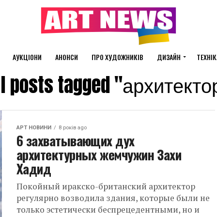
АУКЦІОНИ
АНОНСИ
ПРО ХУДОЖНИКІВ
ДИЗАЙН
ТЕХНІК
ll posts tagged "архитекто
АРТ НОВИНИ
8 років ago
6 захватывающих дух
архитектурных жемчужин Захи
Хадид
Покойный иракско-британский архитектор
регулярно возводила здания, которые были не
только эстетически беспрецедентными, но и