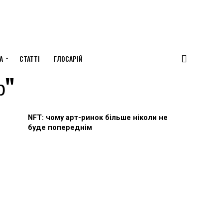
А
СТАТТІ
ГЛОСАРІЙ
р"
NFT: чому арт-ринок більше ніколи не
буде попереднім