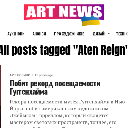
АУКЦІОНИ
АНОНСИ
ПРО ХУДОЖНИКІВ
ДИЗАЙН
ТЕХНІК
All posts tagged "Aten Reign
АРТ НОВИНИ
13 років ago
Побит рекорд посещаемости
Гуггенхайма
Рекорд посещаемости музея Гуггенхайма в Нью-
Йорке побит американским художником
Джеймсом Тарреллом, который является
мастером световых пространств, точнее, его