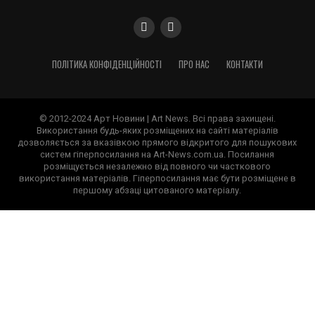
ПОЛІТИКА КОНФІДЕНЦІЙНОСТІ
ПРО НАС
КОНТАКТИ
© 2012-2024 Арт Новини | Art News. Всі права захищені.
Використання будь-яких розміщених на сайті матеріалів
дозволяється за вказівкою прямого відкритого для пошукових
систем гіперпосилання на Art-News.com.ua. Посилання
розміщується незалежно від повного чи часткового
використання матеріалів. Гіперпосилання має бути розміщене в
першому абзаці цитованого матеріалу.