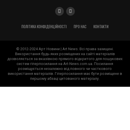
ПОЛІТИКА КОНФІДЕНЦІЙНОСТІ
ПРО НАС
КОНТАКТИ
© 2012-2024 Арт Новини | Art News. Всі права захищені.
Використання будь-яких розміщених на сайті матеріалів
дозволяється за вказівкою прямого відкритого для пошукових
систем гіперпосилання на Art-News.com.ua. Посилання
розміщується незалежно від повного чи часткового
використання матеріалів. Гіперпосилання має бути розміщене в
першому абзаці цитованого матеріалу.