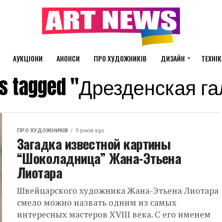
АУКЦІОНИ
АНОНСИ
ПРО ХУДОЖНИКІВ
ДИЗАЙН
ТЕХНІК
sts tagged "Дрезденская г
ПРО ХУДОЖНИКІВ
9 років ago
Загадка известной картины
“Шоколадница” Жана-Этьена
Лиотара
Швейцарского художника Жана-Этьена Лиотара
смело можно назвать одним из самых
интересных мастеров XVIII века. С его именем