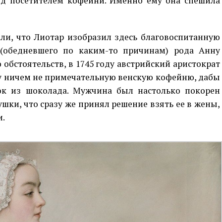
ред посетителем кофейни. Именно ему она спешила
ли, что Лиотар изобразил здесь благовоспитанную
 (обедневшего по каким-то причинам) рода Анну
 обстоятельств, в 1745 году австрийский аристократ
у ничем не примечательную венскую кофейню, дабы
к из шоколада. Мужчина был настолько покорен
ки, что сразу же принял решение взять ее в жены,
и.