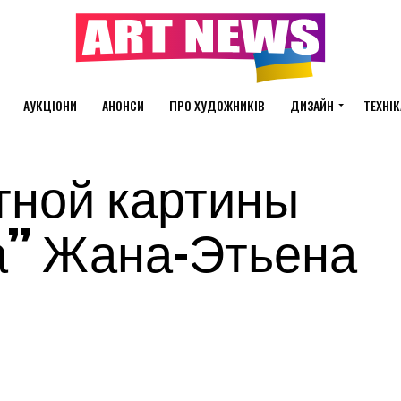
АУКЦІОНИ
АНОНСИ
ПРО ХУДОЖНИКІВ
ДИЗАЙН
ТЕХНІК
тной картины
” Жана-Этьена