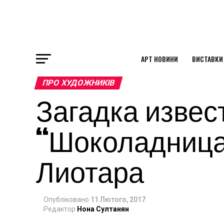
АРТ НОВИНИ
ВИСТАВКИ
ok
ПРО ХУДОЖНИКІВ
Загадка извес
st
“Шоколадница
pp
Лиотара
am
Опубліковано
11 Лютого, 2017
Редактор
Нона Султанян