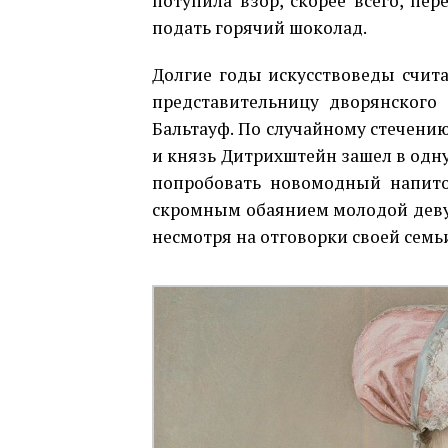
потупила взор, скорее всего, пе
подать горячий шоколад.
Долгие годы искусствоведы счита
представительницу дворянского
Бальтауф. По случайному стечению
и князь Дитрихштейн зашел в одн
попробовать новомодный напито
скромным обаянием молодой девуш
несмотря на отговорки своей семь