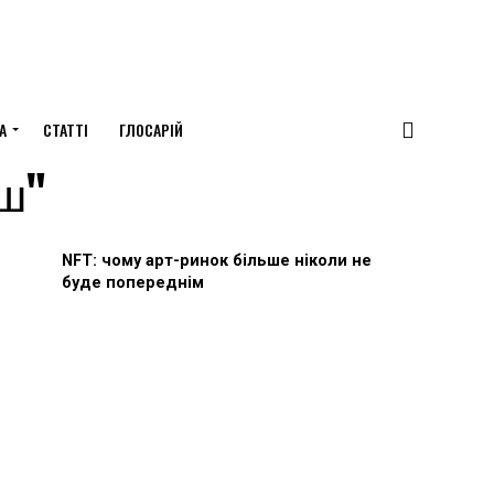
А
СТАТТІ
ГЛОСАРІЙ
уш"
NFT: чому арт-ринок більше ніколи не
буде попереднім