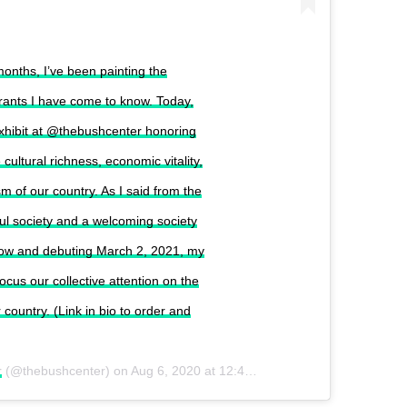
ths, I’ve been painting the
igrants I have come to know. Today,
xhibit at @thebushcenter honoring
ultural richness, economic vitality,
sm of our country. As I said from the
ul society and a welcoming society
 now and debuting March 2, 2021, my
cus our collective attention on the
 country. (Link in bio to order and
r
(@thebushcenter) on
Aug 6, 2020 at 12:43pm PDT