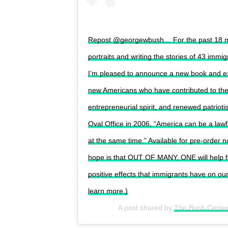
Repost @georgewbush… For the past 18 mon
portraits and writing the stories of 43 imm
I’m pleased to announce a new book and e
new Americans who have contributed to the c
entrepreneurial spirit, and renewed patrioti
Oval Office in 2006, “America can be a lawf
at the same time.” Available for pre-order
hope is that OUT OF MANY, ONE will help fo
positive effects that immigrants have on our
learn more.)
A post shared by
The Bush Cente