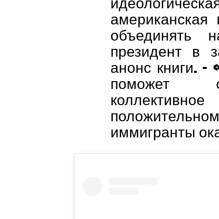
идеологическа
американская 
объединять н
президент в з
анонс книги. – 
поможет с
коллектив
положительн
иммигранты ока