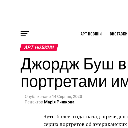
АРТ НОВИНИ
ВИСТАВКИ
ok
АРТ НОВИНИ
Джордж Буш вы
st
портретами и
pp
Опубліковано
14 Серпня, 2020
am
Редактор
Марія Рижкова
Чуть более года назад президен
серию портретов об американских