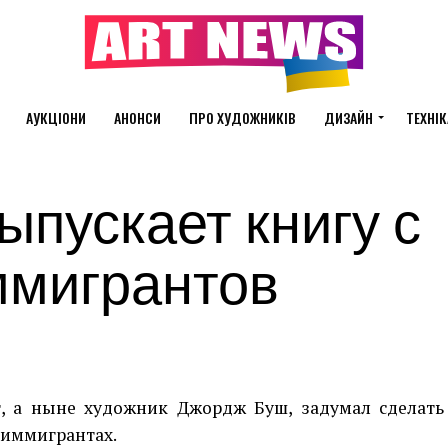
АУКЦІОНИ
АНОНСИ
ПРО ХУДОЖНИКІВ
ДИЗАЙН
ТЕХНІК
пускает книгу с
ммигрантов
т, а ныне художник Джордж Буш, задумал сделать
 иммигрантах.