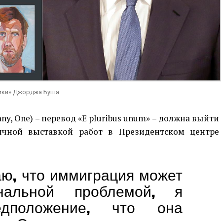
рики» Джорджа Буша
ny, One) – перевод «E pluribus unum» – должна выйти
сячной выставкой работ в Президентском центре
аю, что иммиграция может
нальной проблемой, я
едположение, что она