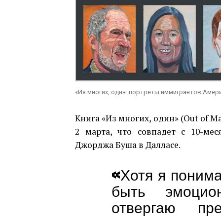
«Из многих, один: портреты иммигрантов Аме
Книга «Из многих, один» (Out of Ma
2 марта, что совпадет с 10-ме
Джорджа Буша в Далласе.
«Хотя я поним
быть эмоцио
отвергаю пр