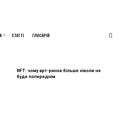
А
СТАТТІ
ГЛОСАРІЙ
NFT: чому арт-ринок більше ніколи не
буде попереднім