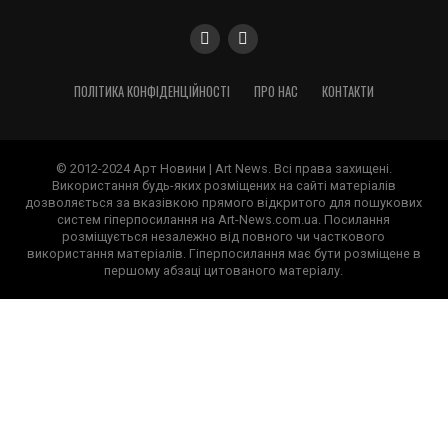
ПОЛІТИКА КОНФІДЕНЦІЙНОСТІ
ПРО НАС
КОНТАКТИ
© 2012-2024 Арт Новини | Art News. Всі права захищені.
Використання будь-яких розміщених на сайті матеріалів
дозволяється за вказівкою прямого відкритого для пошукових
систем гіперпосилання на Art-News.com.ua. Посилання
розміщується незалежно від повного чи часткового
використання матеріалів. Гіперпосилання має бути розміщене в
першому абзаці цитованого матеріалу.