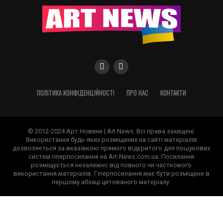
ПОЛІТИКА КОНФІДЕНЦІЙНОСТІ
ПРО НАС
КОНТАКТИ
© 2012-2024 Арт Новини | Art News. Всі права захищені.
Використання будь-яких розміщених на сайті матеріалів
дозволяється за вказівкою прямого відкритого для пошукових
систем гіперпосилання на Art-News.com.ua. Посилання
розміщується незалежно від повного чи часткового
використання матеріалів. Гіперпосилання має бути розміщене в
першому абзаці цитованого матеріалу.