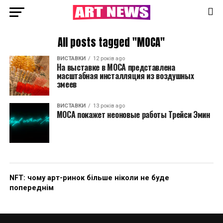
All posts tagged "MOCA"
ВИСТАВКИ
12 років ago
На выставке в MOCA представлена
масштабная инсталляция из воздушных
змеев
ВИСТАВКИ
13 років ago
MOCA покажет неоновые работы Трейси Эмин
NFT: чому арт-ринок більше ніколи не буде
попереднім