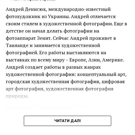
Андрей Денисюк, международно-известный
фотохудожник из Украины. Андрей отличается
своим стилем в художественной фотографии. Еще в
детстве он начал делать фотографии на
Ця подія, яку не можна пропустити, дала
фотоаппарат Зенит. Сейчас Андрей проживет в
можливість поціновувачам мистецтва придбати
Таиланде и занимается художественной
деякі з найбільш інвестиційно привабливих творів
фотографией. Его работы выставляются на
ще до того, як ярмарок відкрився для публіки.
выставках по всему миру – Европе, Азии, Америке.
Андрей создает работы в разных жанрах
Однією з найяскравіших подій ярмарку стала
художественной фотографии: концептуальный арт,
виставка двадцяти чотирьох вибраних робіт
городская художественная фотография, цифровая
Руперта Гарсії, одного з найвідоміших художників-
арт фотография, художественная фотография
чикано, представлених колекцією спадщини
природы.
Коркорана Музею Американського університету.
Куратором виставки виступив Джек Расмуссен,
директор і куратор музею, за підтримки Bourlet Art
ЧИТАТИ ДАЛІ
Logistics.