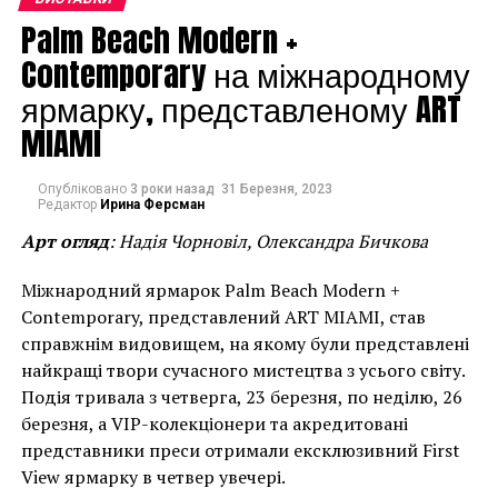
Palm Beach Modern +
Contemporary на міжнародному
ярмарку, представленому ART
MIAMI
Опубліковано
3 роки назад
31 Березня, 2023
Редактор
Ирина Ферсман
Арт огляд
: Надія Чорновіл, Олександра Бичкова
Міжнародний ярмарок Palm Beach Modern +
Contemporary, представлений ART MIAMI, став
справжнім видовищем, на якому були представлені
найкращі твори сучасного мистецтва з усього світу.
Подія тривала з четверга, 23 березня, по неділю, 26
березня, а VIP-колекціонери та акредитовані
представники преси отримали ексклюзивний First
View ярмарку в четвер увечері.