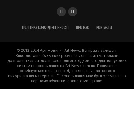
ПОЛІТИКА КОНФІДЕНЦІЙНОСТІ
ПРО НАС
КОНТАКТИ
© 2012-2024 Арт Новини | Art News. Всі права захищені.
Використання будь-яких розміщених на сайті матеріалів
дозволяється за вказівкою прямого відкритого для пошукових
систем гіперпосилання на Art-News.com.ua. Посилання
розміщується незалежно від повного чи часткового
використання матеріалів. Гіперпосилання має бути розміщене в
першому абзаці цитованого матеріалу.