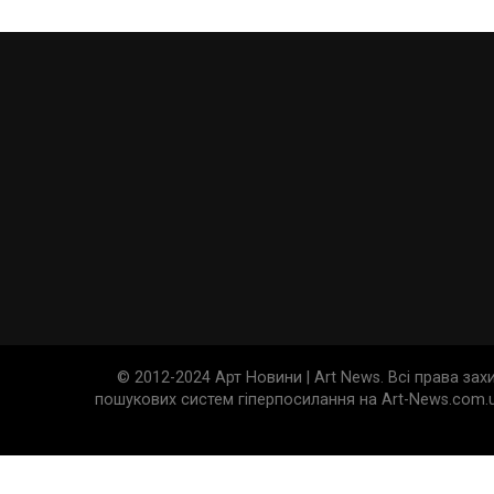
© 2012-2024 Арт Новини | Art News. Всі права за
пошукових систем гіперпосилання на Art-News.com.u