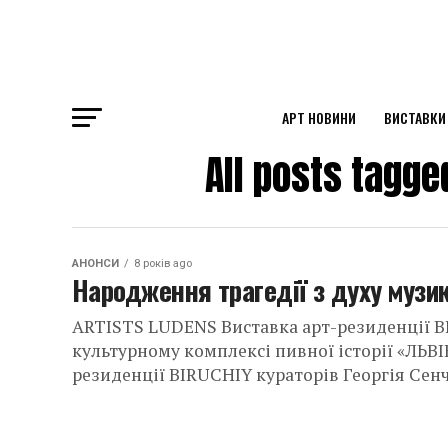
АРТ НОВИНИ
ВИСТАВКИ
All posts tag
ok
st
АНОНСИ
8 років ago
pp
Народження трагедії з духу музи
ARTISTS LUDENS Виставка арт-резиденції BI
культурному комплексі пивної історії «ЛЬВ
am
резиденції BIRUCHIY кураторів Георгія Сенче