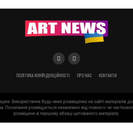
ПОЛІТИКА КОНФІДЕНЦІЙНОСТІ
ПРО НАС
КОНТАКТИ
хищені. Використання будь-яких розміщених на сайті матеріалів 
a. Посилання розміщується незалежно від повного чи частковог
розміщене в першому абзаці цитованого матеріалу.