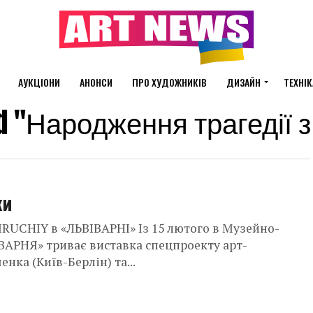
АУКЦІОНИ
АНОНСИ
ПРО ХУДОЖНИКІВ
ДИЗАЙН
ТЕХНІК
ged "Народження трагедії 
ки
RUCHIY в «ЛЬВІВАРНІ» Із 15 лютого в Музейно-
ІВАРНЯ» триває виставка спецпроекту арт-
нка (Київ-Берлін) та...