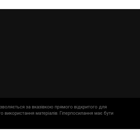
дозволяється за вказівкою прямого відкритого для
о використання матеріалів. Гіперпосилання має бути