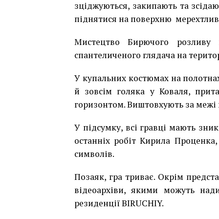
зціджуються, закипають та зсідаю
піднятися на поверхню мерехтли
Мистецтво Бирючого розливу 
спантеличеного глядача на територ
У купальних костюмах на полотнах
й зовсім голяка у Коваля, прит
горизонтом. Виштовхують за межі 
У підсумку, всі гравці мають зни
останніх робіт Кирила Проценка,
символів.
Позаяк, гра триває. Окрім предст
відеоархіви, якими можуть нади
резиденції
BIRUCHIY
.