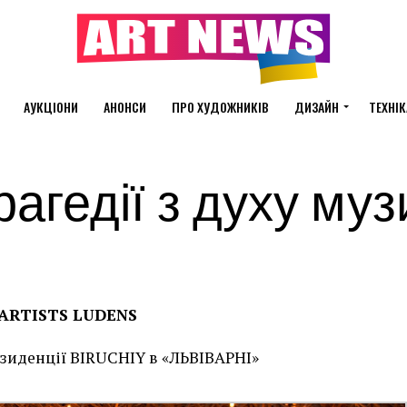
АУКЦІОНИ
АНОНСИ
ПРО ХУДОЖНИКІВ
ДИЗАЙН
ТЕХНІК
агедії з духу муз
ARTISTS LUDENS
езиденції BIRUCHIY в «ЛЬВІВАРНІ»