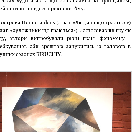
нських художників, що об’єдналися за принципом,
ейзингою шістдесят років потόму.
острова Homo Ludens (з лат. «Людина що грається»)
з лат. «Художники що граються»). Застосовавши гру як
ду, автори випробували різні грані феномену –
ребкування, аби зрештою зануритись із головою в
тупних сезонах BIRUCHIY
.