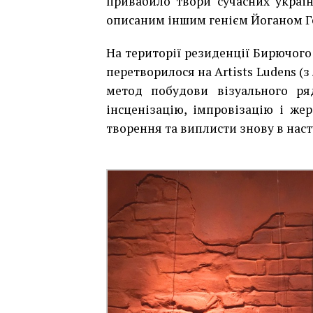
привабило твори сучасних украї
описаним іншим генієм Йоганом Г
На території резиденції
Бирючого 
перетворилося на
Artists Ludens (
метод побудови візуального ря
інсценізацію, імпровізацію і же
творення та виплисти знову в нас