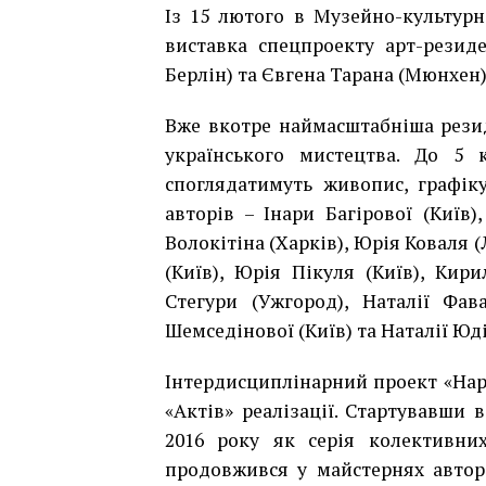
Із 15 лютого в Музейно-культурн
виставка спецпроекту арт-резиде
Берлін) та Євгена Тарана (Мюнхен)
Вже вкотре наймасштабніша рези
українського мистецтва. До 5 к
споглядатимуть живопис, графіку
авторів – Інари Багірової (Київ)
Волокітіна (Харків), Юрія Коваля 
(Київ), Юрія Пікуля (Київ), Кир
Стегури (Ужгород), Наталії Фав
Шемседінової (Київ) та Наталії Юді
Інтердисциплінарний проект
«Нар
«Актів» реалізації.
Стартувавши в
2016 року як серія колективних
продовжився у майстернях автор