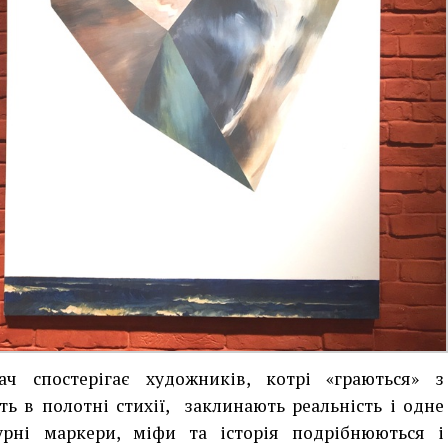
ач спостерігає художників, котрі «граються» з
ь в полотні стихії, заклинають реальність і одне
урні маркери, міфи та історія подрібнюються і