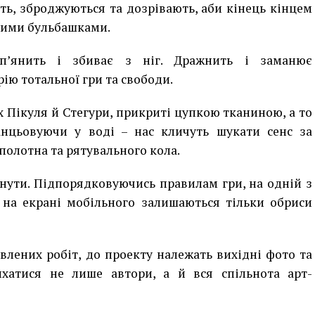
ть, зброджуються та дозрівають, аби кінець кінцем
вими бульбашками.
п’янить і збиває з ніг. Дражнить і заманює
ію тотальної гри та свободи.
 Пікуля й Стегури, прикриті цупкою тканиною, а то
анцьовуючи у воді – нас кличуть шукати сенс за
полотна та рятувального кола.
кнути. Підпорядковуючись правилам гри, на одній з
 на екрані мобільного залишаються тільки обриси
авлених робіт, до проекту належать вихідні фото та
хатися не лише автори, а й вся спільнота арт-