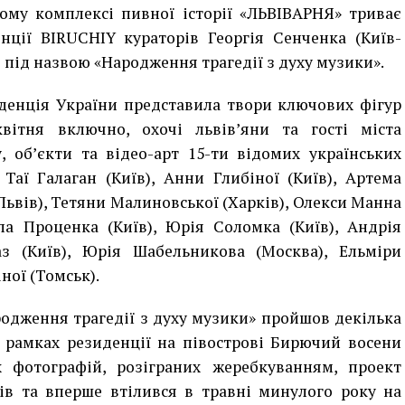
ому комплексі пивної історії «ЛЬВІВАРНЯ» триває
нції BIRUCHIY кураторів Георгія Сенченка (Київ-
 під назвою «Народження трагедії з духу музики».
денція України представила твори ключових фігур
вітня включно, охочі львів’яни та гості міста
, об’єкти та відео-арт 15-ти відомих українських
, Таї Галаган (Київ), Анни Глибіної (Київ), Артема
(Львів), Тетяни Малиновської (Харків), Олекси Манна
ила Проценка (Київ), Юрія Соломка (Київ), Андрія
аз (Київ), Юрія Шабельникова (Москва), Ельміри
ної (Томськ).
одження трагедії з духу музики»
пройшов декілька
 рамках резиденції
на півострові Бирючий восени
 фотографій, розіграних жеребкуванням, проект
ів та вперше втілився в травні минулого року на