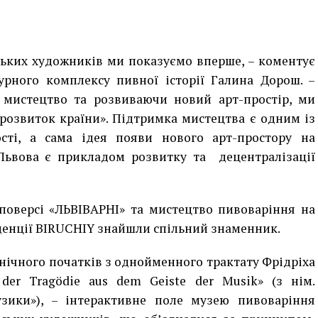
ських художників ми показуємо вперше, – коментує
ного комплексу пивної історії Галина Дорош. –
 мистецтво та розвиваючи новий арт-простір, ми
розвиток країни». Підтримка мистецтва є одним із
сті, а сама ідея появи нового арт-простору на
 Львова є прикладом розвитку та децентралізації
поверсі «ЛЬВІВАРНІ» та мистецтво пивоваріння на
енції BIRUCHIY знайшли спільний знаменник.
онічного початків з однойменного трактату Фрідріха
der Tragödie aus dem Geiste der Musik» (з нім.
узики»
),
– інтерактивне поле музею пивоваріння