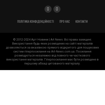
ПОЛІТИКА КОНФІДЕНЦІЙНОСТІ
ПРО НАС
КОНТАКТИ
© 2012-2024 Арт Новини | Art News. Всі права захищені.
Використання будь-яких розміщених на сайті матеріалів
дозволяється за вказівкою прямого відкритого для пошукових
систем гіперпосилання на Art-News.com.ua. Посилання
розміщується незалежно від повного чи часткового
використання матеріалів. Гіперпосилання має бути розміщене в
першому абзаці цитованого матеріалу.