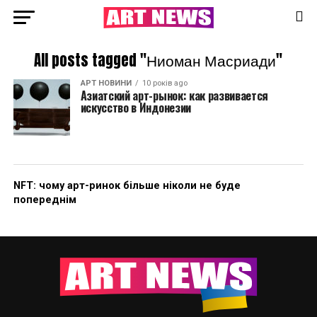
All posts tagged "Ниоман Масриади"
АРТ НОВИНИ
10 років ago
Азиатский арт-рынок: как развивается
искусство в Индонезии
NFT: чому арт-ринок більше ніколи не буде
попереднім