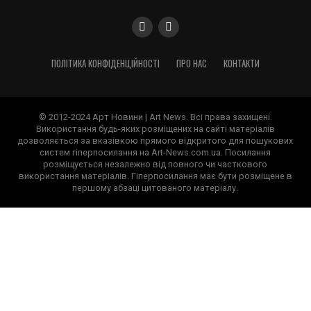
ПОЛІТИКА КОНФІДЕНЦІЙНОСТІ
ПРО НАС
КОНТАКТИ
© 2012-2024 Арт Новини | Art News. Всі права захищені.
Використання будь-яких розміщених на сайті матеріалів
дозволяється за вказівкою прямого відкритого для пошукових
систем гіперпосилання на Art-News.com.ua. Посилання
розміщується незалежно від повного чи часткового
використання матеріалів. Гіперпосилання має бути розміщене в
першому абзаці цитованого матеріалу.