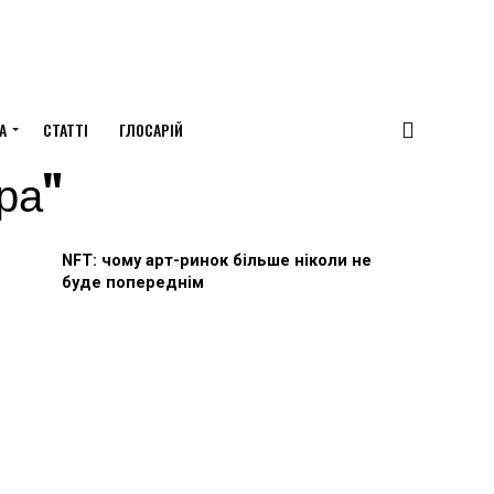
А
СТАТТІ
ГЛОСАРІЙ
рра"
NFT: чому арт-ринок більше ніколи не
буде попереднім