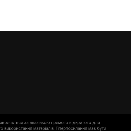
дозволяється за вказівкою прямого відкритого для
о використання матеріалів. Гіперпосилання має бути