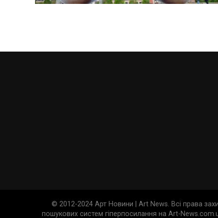
© 2012-2024 Арт Новини | Art News. Всі права за
пошукових систем гіперпосилання на Art-News.com.u