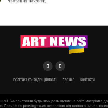
творения наконец...
ПОЛІТИКА КОНФІДЕНЦІЙНОСТІ
ПРО НАС
КОНТАКТИ
хищені. Використання будь-яких розміщених на сайті матеріалів 
a. Посилання розміщується незалежно від повного чи частковог